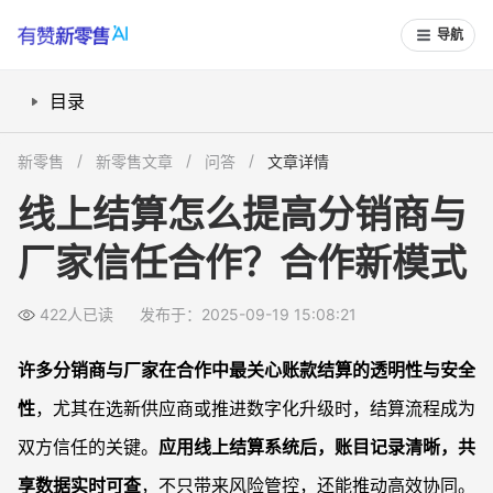
导航
目录
为什么线上结算能提升交易透明度？
新零售
新零售文章
问答
文章详情
如何用线上结算建立长期合作信任？
线上结算怎么提高分销商与
厂家如何用线上结算防控财务风险？
厂家信任合作？合作新模式
如何优化分销商与厂家的协同效率？
常见问题
422人已读
发布于：2025-09-19 15:08:21
线上结算系统安全吗，会不会泄露合作双方隐私？
如果合作中出现账款争议，线上结算系统能怎么帮忙解决？
许多分销商与厂家在合作中最关心账款结算的透明性与安全
厂家如何评估分销商的信用风险，线上结算有帮助吗？
性
，尤其在选新供应商或推进数字化升级时，结算流程成为
分销商选择新供应商时，能用线上结算判断厂家专业度吗？
双方信任的关键。
应用线上结算系统后，账目记录清晰，共
享数据实时可查
，不只带来风险管控，还能推动高效协同。