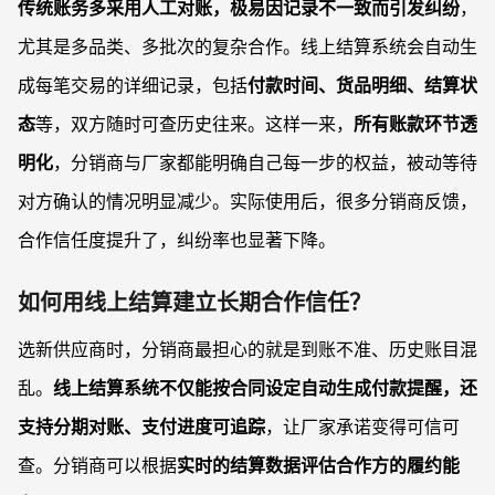
传统账务多采用人工对账，极易因记录不一致而引发纠纷
，
尤其是多品类、多批次的复杂合作。线上结算系统会自动生
成每笔交易的详细记录，包括
付款时间、货品明细、结算状
态
等，双方随时可查历史往来。这样一来，
所有账款环节透
明化
，分销商与厂家都能明确自己每一步的权益，被动等待
对方确认的情况明显减少。实际使用后，很多分销商反馈，
合作信任度提升了，纠纷率也显著下降。
如何用线上结算建立长期合作信任？
选新供应商时，分销商最担心的就是到账不准、历史账目混
乱。
线上结算系统不仅能按合同设定自动生成付款提醒，还
支持分期对账、支付进度可追踪
，让厂家承诺变得可信可
查。分销商可以根据
实时的结算数据评估合作方的履约能