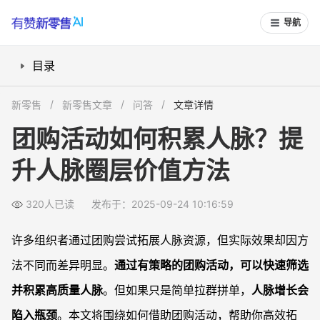
导航
目录
如何策划能精准匹配人脉的团购活动？
新零售
新零售文章
问答
文章详情
如何利用团购过程促进人脉互动与关系加深？
团购活动如何积累人脉？提
如何优化和维护团购积累的人脉关系？
升人脉圈层价值方法
团购助力人脉积累实际有哪些常见误区？
常见问题
320人已读
发布于：2025-09-24 10:16:59
团购活动为什么有利于高效积累人脉？
如何避免因团购而出现人脉维护难度？
许多组织者通过团购尝试拓展人脉资源，但实际效果却因方
是否有团购优化人脉的真实好案例？
法不同而差异明显。
通过有策略的团购活动，可以快速筛选
团购圈层如何持续提升价值？
并积累高质量人脉
。但如果只是简单拉群拼单，
人脉增长会
陷入瓶颈
。本文将围绕如何借助团购活动，帮助你高效拓