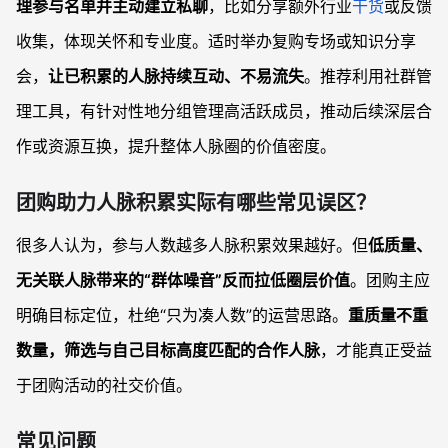
理参与名单并主动建立私聊
，比如分享额外行业
干货
或反馈
收集，体现关怀和专业度。适时举办复购专场或知识分享
会，
让已积累的人脉持续互动、不易流失
。推荐利用社群管
理工具，有针对性地分组管理高活跃成员，推动后续深层合
作或资源互换，提升整体人脉圈的价值密度。
团购助力人脉积累实际有哪些常见误区？
很多人认为，参与人数越多人脉积累效果越好。但
低质量、
无关联人脉带来的“群体噪音”反而拉低圈层价值
。团购主应
明确目标定位，杜绝“只为凑人数”的运营思路。
重质量不重
数量，筛选与自己目标高度匹配的合作人脉
，才能真正受益
于团购活动的社交价值。
常见问题