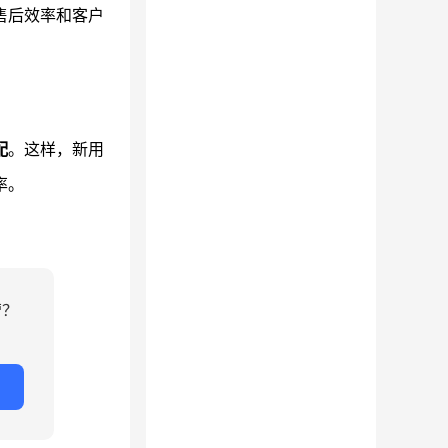
售后效率和客户
配
。这样，新用
率。
营？