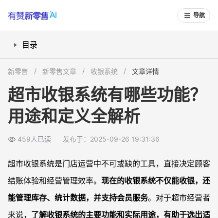
导航
目录
什么是超市收银系统？基础概念一看就懂
新零售
新零售文章
收银系统
文章详情
超市收银系统具备哪些核心功能？
超市收银系统有哪些功能？
收银系统在超市里的实际用处有哪些？
用途和定义全解析
如何选择适合自己超市的收银系统？
常见问题
459人已读
发布于：2025-09-26 19:31:36
超市收银系统是不是所有门店都必须用？
收银系统可以支持哪些支付方式？
超市收银系统是门店运营中不可或缺的工具，直接决定顾客
超市收银系统是否能与库存管理联动？
结账体验和经营管理效率。
现在的收银系统不仅能收银，还
老旧超市如何升级收银系统？
能管理库存、统计数据，并支持会员服务
。对于超市经营者
来说，
了解收银系统的主要功能和实际用途，有助于选出适