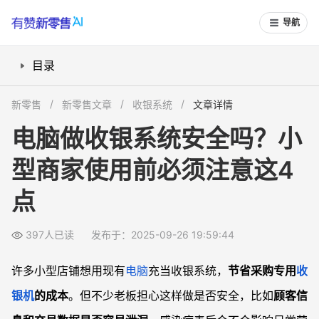
导航
目录
用电脑收银有哪些安全隐患？
新零售
新零售文章
收银系统
文章详情
电脑收银到底适合哪些商家？
电脑做收银系统安全吗？小
如何让电脑收银更安全可靠？
型商家使用前必须注意这4
电脑收银和专用收银机各有什么优缺点？
常见问题
点
电脑收银软件有哪些推荐？
数据突然丢失怎么补救？
397人已读
发布于：2025-09-26 19:59:44
是否有更低风险的收银方案？
许多小型店铺想用现有
电脑
充当收银系统，
节省采购专用
收
操作人员不熟悉收银软件怎么办？
银机
的成本
。但不少老板担心这样做是否安全，比如
顾客信