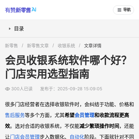
导航
目录
选购会员收银系统该关注哪些功能？
新零售
新零售文章
收银系统
文章详情
哪些收银系统适合小商铺和新店？
会员收银系统软件哪个好？
收银软件价格与售后服务如何评估？
门店实用选型指南
收银系统如何兼容现有设备和第三方平台？
常见问题
300人已读
发布于：2025-09-28 15:09:05
会员收银系统能帮门店解决哪些实际问题？
收银软件的会员功能差异大吗？
很多门店经营者在选择收银软件时，会纠结于功能、价格和
换收银系统数据迁移会很麻烦吗？
售后服务
等多个方面，尤其
希望
会员管理
和收款流程更高
小型门店是否需要自定义开发收银系统？
效
。选对合适的收银系统，不仅能
减少繁琐操作时间
，还能
让
门店会员管理
步入数据化、
自动化
阶段。下面就针对不同