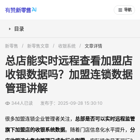
导航
目录
总部如何实现远程查看分店收银数据？
新零售
新零售文章
收银系统
文章详情
联网收银系统如何保证数据安全和完整性？
总店能实时远程查看加盟店
异地核查收银流水具体怎么操作？
收银数据吗？加盟连锁数据
新加盟品牌信息化管理，可以怎样实地考察？
常见问题
管理讲解
加盟店和直营店的数据监管方式有区别吗？
总部远程查账，对门店会有影响或风险吗？
344人已读
发布于：2025-09-28 15:30:10
总部能发现门店隐藏流水或造假行为吗？
很多加盟连锁企业管理者关注，
总部是否可以实时远程监管
加盟品牌信息化水平低，会影响营收管控吗？
旗下加盟店的收银系统数据
。随着门店信息化水平提升，
分