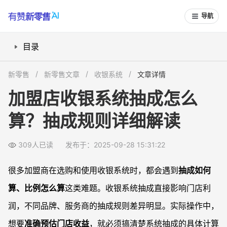
导航
目录
加盟店收银系统抽成都有哪些模式？
新零售
新零售文章
收银系统
文章详情
如何对比不同收银系统的抽成政策？
加盟店收银系统抽成怎么
抽成设定对门店利润影响有哪些？
算？抽成规则详细解读
与总部或服务商沟通抽成细则要注意什么？
常见问题
309人已读
发布于：2025-09-28 15:31:22
加盟店抽成一般是多少，怎么算？
抽成金额包含支付宝、微信等第三方支付的手续费吗？
很多加盟商在选购和使用收银系统时，都会遇到
抽成如何
分档阶梯抽成有哪些优劣？
算、比例怎么算
这类难题。收银系统抽成直接影响门店利
开店前如何精准评估抽成影响？
润，不同品牌、服务商的抽成规则差异明显。实际操作中，
想要
准确预估门店收益
，就必须搞清楚系统抽成的具体计算