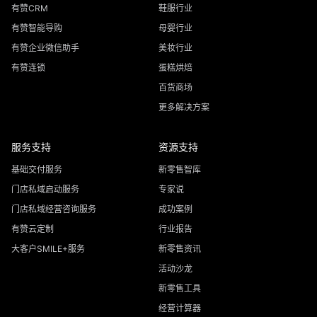
有赞CRM
鞋服行业
有赞智能导购
母婴行业
有赞企业微信助手
美妆行业
有赞连锁
蛋糕烘焙
百货商场
更多解决方案
服务支持
资源支持
基础交付服务
新零售智库
门店私域启动服务
专家说
门店私域经营咨询服务
成功案例
有赞云定制
行业报告
大客户SMILE+服务
新零售资讯
活动沙龙
新零售工具
经营计算器