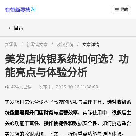
导航
目录
美发店收银系统应该具备哪些核心功能？
新零售
新零售文章
收银系统
文章详情
收银系统如何提升美发店管理和客户体验？
美发店收银系统如何选？功
常见的美发店收银系统优缺点有哪些？
能亮点与体验分析
美发店如何根据自身需求选择收银系统？
常见问题
424人已读
发布于：2025-10-16 11:38:09
美发店初次使用收银系统需要注意什么？
如果网络断线，云端收银系统还能正常收款吗？
美发店日常运营少不了高效的收银与管理工具，
选对收银系
老系统升级为新收银系统时，原有会员和数据怎么办？
统能显著提升门店财务与运营效率
。实际使用中，
很多店主
多家连锁美发店选购收银系统时应关注哪些功能？
关心功能丰富性、操作便捷性和数据安全性
，如何挑选适合
美发店的收银系统，下文一一拆解重点功能与选择体验。