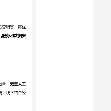
员营销等，
再优
后服务和数据安
出单，
无需人工
线上线下结合经