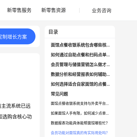
业务咨询
新零售服务
新零售资源
目录
定制
增长
方案
面馆点餐收银系统包含哪些核心功能？
如何通过自助点餐和扫码点单提升面馆效率？
会员管理与储值营销怎么做才能促进复购？
数据分析和经营报表如何辅助面馆决策？
如何选择适合自家面馆的点餐收银系统？
常见问题
面馆点餐收银系统支持与外卖平台对接吗？
前主流系统已远
如果面馆人手有限，如何减少点单和收银出错？
和选购含核心功
数据报表功能具体能帮面馆哪些忙？
会员功能对面馆真的有实际用处吗？