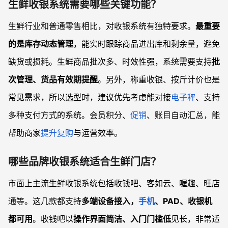
生鲜收银系统需要哪些关键功能？
生鲜行业和普通零售相比，对收银系统有独特要求。
最重要
的是库存动态管理
，能实时跟踪商品进出库和剩余量，避免
缺货或损耗。生鲜商品批次多、时效性强，系统需要支持
批
次管理、货品有效期提醒
。另外，称重收银、按斤计价也是
常见需求，所以选型时，建议优先考虑能对接
电子秤
、支持
多种支付方式的系统。会员积分、
促销
、账目自动汇总，能
帮助商家
提升复购
与运营效率。
哪些品牌收银系统适合生鲜门店？
市面上主流生鲜收银系统包括收钱吧、客如云、喔趣、旺店
通等。这几款都支持
多端设备接入，
手机
、PAD、收银机
都可用
。收钱吧以
操作界面简洁、入门门槛低
见长，非常适