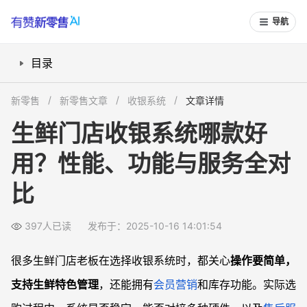
导航
目录
生鲜收银系统需要哪些关键功能？
新零售
新零售文章
收银系统
文章详情
哪些品牌收银系统适合生鲜门店？
生鲜门店收银系统哪款好
收银系统怎么对比价格和服务？
用？性能、功能与服务全对
如何选择适合自己的生鲜收银系统？
常见问题
比
生鲜收银系统是否都能兼容电子秤？
收银系统是否支持多种支付方式和会员积分？
397人已读
发布于：2025-10-16 14:01:54
收银系统升级时，原有数据能否平滑迁移？
很多生鲜门店老板在选择收银系统时，都关心
操作要简单，
技术售后团队响应慢怎么办？
支持生鲜特色管理
，还能拥有
会员营销
和库存功能。实际选