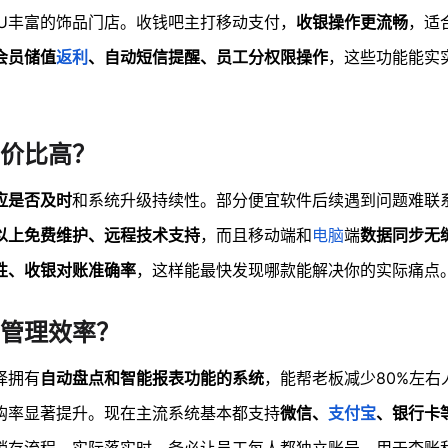
KU丰富的饰品门店。收钱吧主打移动支付，
收银操作更流畅
，适
会员储值
返利
、自动短信提醒、员工分权限操作
，这些功能能实
价比高？
应是否及时
和系统升级持续性。部分便宜软件后续遇到问题难联
以上免费维护、远程技术支持
，而且移动端和
电脑
端
数据同步无
性、收银对账准确率
，这样能最快发现哪款能解决你的实际痛点
管理效率？
择拥有
自动盘点和智能报表功能的系统
，能帮老板减少80%左右
购率显著提升。现在主流系统基本都支持
微信、
支付宝
、银行卡