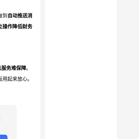
做到
自动推送消
立操作降低财务
且服务难保障
。
板用起来放心。
点