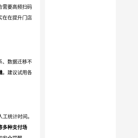
合需要高频扫码
实在在提升门店
系、数据迁移不
缝
。建议试用各
。
人工统计时间。
等多种支付场