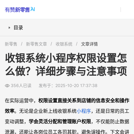
目录
权限分配前要做哪些准备？
新零售
新零售文章
收银系统
文章详情
收银系统小程序如何新建和分配权限角色？
收银系统小程序权限设置怎
员工变动后如何调整或撤销权限？
么做？详细步骤与注意事项
管理员权限有哪些不同，如何安全管控？
更换收银系统或权限结构后需注意什么？
356人已读
发布于：2025-10-20 17:37:38
常见问题
如何判断员工是否拥有某项权限？
在实际运营中，
权限设置直接关系到店铺的信息安全和操作
店长和普通员工的权限差异体现在哪里？
效率
。无论是企业新上线收银系统
小程序
，还是日常的员工
权限设置错误对店铺运营有何影响？
变动调整，
学会灵活分配和管理账户权限
，不仅能防止数据
如何高效应对大批量员工变动时的权限调整？
泄漏，还能让各岗位员工各司其职，避免误操作。下文会讲