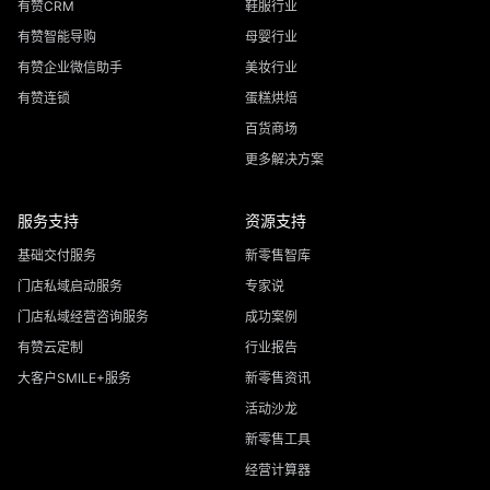
有赞CRM
鞋服行业
有赞智能导购
母婴行业
有赞企业微信助手
美妆行业
有赞连锁
蛋糕烘焙
百货商场
更多解决方案
服务支持
资源支持
基础交付服务
新零售智库
门店私域启动服务
专家说
门店私域经营咨询服务
成功案例
有赞云定制
行业报告
大客户SMILE+服务
新零售资讯
活动沙龙
新零售工具
经营计算器