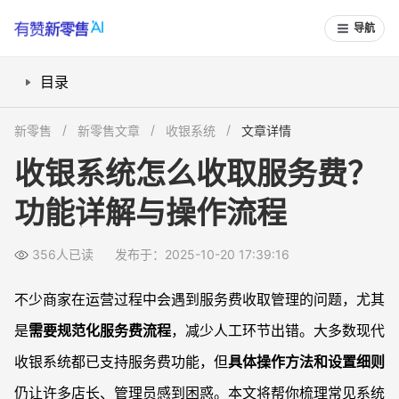
导航
目录
收银系统能否支持服务费功能？
新零售
新零售文章
收银系统
文章详情
如何在收银系统中设置服务费比例？
收银系统怎么收取服务费？
收银员操作时如何收取并显示服务费？
功能详解与操作流程
多门店如何统一服务费收取标准？
FAQ
356人已读
发布于：2025-10-20 17:39:16
收银系统可否临时修改某笔订单的服务费？
服务费功能会影响账务核算吗？
不少商家在运营过程中会遇到服务费收取管理的问题，尤其
顾客如果对服务费收取不满如何处理？
是
需要规范化服务费流程
，减少人工环节出错。大多数现代
新开店怎么选择带服务费功能的收银系统？
收银系统都已支持服务费功能，但
具体操作方法和设置细则
仍让许多店长、管理员感到困惑。本文将帮你梳理常见系统