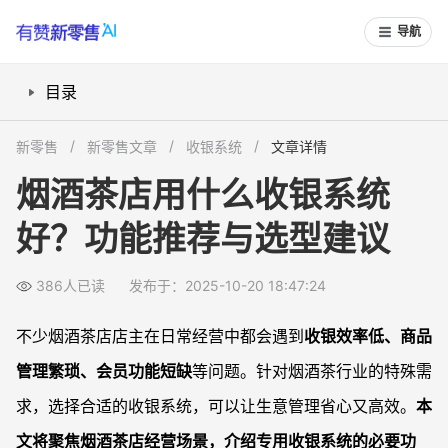
导航
目录
烟酒茶店专用收银系统有哪些核心功能？
新零售
新零售文章
收银系统
文章详情
如何提升烟酒茶门店收银和管理效率？
烟酒茶店用什么收银系统
店铺经营数据怎样一目了然？
好？功能推荐与选型建议
会员营销和促销功能怎样选择更适合烟酒茶店？
安全与合规性如何把握？
386人已读
发布于：2025-10-20 18:47:24
常见问题
烟酒茶店可以用超市收银系统吗？
不少烟酒茶店店主在日常经营中都会遇到
收银效率低、商品
烟酒茶店有哪些常见收银误区？
管理繁琐、会员功能短缺
等问题。针对烟酒茶行业的特殊需
如何选择适合自家烟酒茶店的收银系统？
求，选择合适的收银系统，可以让生意管理省心又高效。
本
收银系统价格贵不贵，值得投资吗？
文将聚焦烟酒茶店经营场景，介绍专用收银系统的必要功