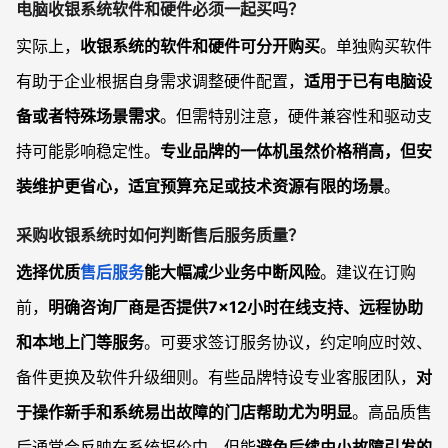
电脑收银系统软件和硬件必须一起买吗？
实际上，
收银系统的软件和硬件可分开购买
。单独购买软件
有助于企业根据自身需求调整硬件配置，
适用于已有电脑设
备或者特殊场景需求
。但需特别注意，硬件兼容性和驱动支
持可能影响稳定性。
专业品牌的一体机虽然价格稍高，但安
装维护更省心，适宜预算充足或技术资源有限的场景
。
采购收银系统时如何判断售后服务质量？
选择优质
售后服务
能大幅减少业务中断风险
。建议在订购
前，
明确咨询厂商是否提供7×12小时在线支持、远程协助
和本地上门等服务
。可要求签订服务协议，约定响应时效、
备件更换及软件升级细则。有些品牌特设专业客服团队，
对
于操作新手和系统易出故障的门店帮助尤为明显
。高品质售
后通常会反映在系统报价中，但能
避免后续由小故障引发的