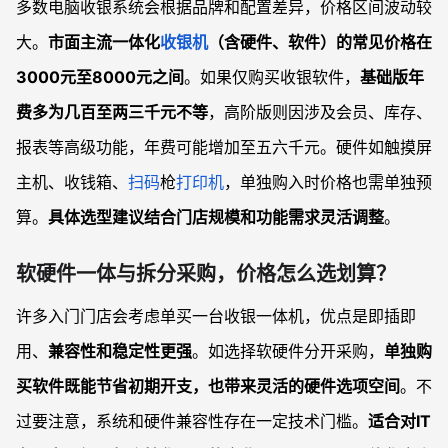
多数电脑收银系统会根据品牌和配置差异，价格区间波动较
大。
市面主流一体化
收银机
（含硬件、软件）的常见价格在
3000元至8000元之间
。如果仅购买收银软件，
基础版年
费多为几百至两三千元不等
，高阶版则因涉及会员、库存、
报表等高级功能，年费可能增加至五六千元。硬件如触摸屏
主机、收钱箱、
扫码
枪
打印机
，单独购入时价格也需单独预
算。
具体选型建议结合门店规模和功能需求灵活调整
。
软硬件一体与拆分采购，价格怎么选划算？
许多入门门店会考虑单买一台收银一体机，优点是即插即
用、
兼容性和稳定性更强
。如选择软硬件分开采购，
单独购
买软件既能节省初期开支，也带来灵活的硬件选项空间
。不
过要注意，系统和硬件兼容性存在一定技术门槛。
适合对IT