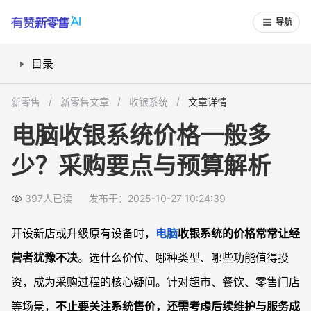
导航
目录
电脑收银系统一般多少钱？主流价格区间一览
新零售
新零售文章
收银系统
文章详情
软硬件一体与拆分采购，价格怎么选划算？
电脑收银系统价格一般多
不同品牌/功能对收银系统价格的影响
少？采购要点与预算解析
选购收银系统时如何制定预算和比选方案？
常见问题
397人已读
发布于：2025-10-27 10:24:39
电脑收银系统软件和硬件必须一起买吗？
采购收银系统时如何判断售后服务质量？
开设新店或升级原有设备时，
电脑
收银系统的价格常常让经
不同类型门店适合选择什么价位的收银系统？
营者犹豫不决
。选什么价位、哪种类型、哪些功能值得投
市场上最便宜的电脑收银系统靠谱吗？
资，成为采购过程的核心疑问。针对超市、餐饮、零售门店
等场景，
不止要关注系统售价，还需考虑后续维护与服务成