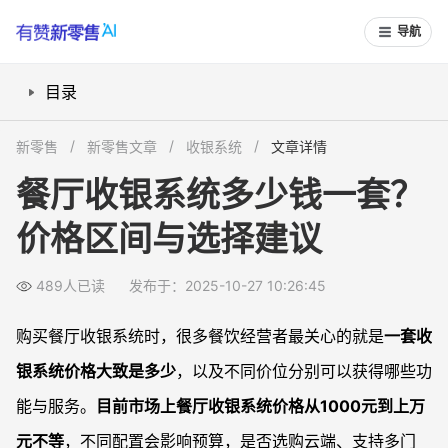
导航
目录
入门级餐厅收银系统多少钱？适合哪些场景？
新零售
新零售文章
收银系统
文章详情
中端收银系统的价格优势及功能覆盖
餐厅收银系统多少钱一套？
高端定制收银系统价格与适用场景
价格区间与选择建议
选购时还需考虑哪些隐藏费用？
常见问题
489人已读
发布于：2025-10-27 10:26:45
餐厅收银系统价格为什么差异很大？
初次创业适合买多贵的系统？
购买餐厅收银系统时，很多餐饮经营者最关心的就是
一套收
多门店连锁如何计算收银系统整体投入？
银系统价格大致是多少
，以及不同价位分别可以获得哪些功
收银系统能和哪些硬件搭配？额外需要买哪些配件？
能与服务。
目前市场上餐厅收银系统价格从1000元到上万
元不等
，不同配置会影响预算，是否选购云端、支持多门