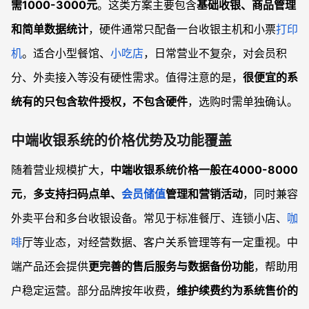
需1000-3000元
。这类方案主要包含
基础收银、商品管理
和简单数据统计
，硬件通常只配备一台收银主机和小票
打印
机
。适合小型餐馆、
小吃店
，日常营业不复杂，对会员积
分、外卖接入等没有硬性需求。值得注意的是，
很便宜的系
统有的只包含软件授权，不包含硬件
，选购时需单独确认。
中端收银系统的价格优势及功能覆盖
随着营业规模扩大，
中端收银系统价格一般在4000-8000
元
，
多支持扫码点单、
会员储值
管理和营销活动
，同时兼容
外卖平台和多台收银设备。常见于标准餐厅、连锁小店、
咖
啡
厅等业态，对经营数据、客户关系管理等有一定重视。中
端产品还会提供
更完善的售后服务与数据备份功能
，帮助用
户稳定运营。部分品牌按年收费，
维护续费约为系统售价的