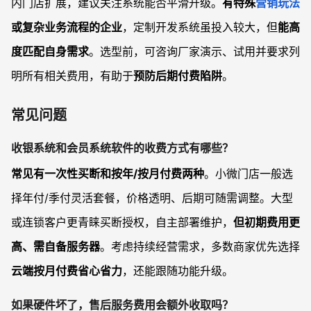
内门店扩展，建议关注系统能否平滑升级。
有特殊
营销玩法
或复杂业务流程的企业
，定制开发系统虽投入较大，但
能高
度匹配自身需求
。选型前，可咨询厂家演示、试用并要求列
明所有相关费用，有助于
预防后期付费陷阱
。
常见问题
收银系统和会员系统软件的收费方式有哪些？
常见有一次性买断和按年/按月付费两种
。小微门店一般选
择年付/季付灵活套餐，价格透明、后期可随需调整。大型
或连锁客户更青睐买断授权，自主部署维护，
但初期费用更
高、需自备服务器
。考虑持续经营需求，多数商家优先选择
云端按月付费省心省力
，还能跟随功能升级。
如果硬件坏了，售后服务费用会额外收取吗？