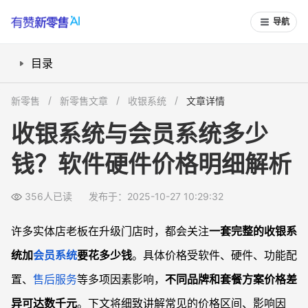
导航
目录
不同类型收银系统软件通常多少钱？
新零售
新零售文章
收银系统
文章详情
收银系统硬件该如何预算？价格区间有多大
收银系统与会员系统多少
不同厂家套餐报价包含哪些服务？
钱？软件硬件价格明细解析
云端、移动端、数据分析等功能的价格差别
怎样评估适合自己的系统与价格方案？
356人已读
发布于：2025-10-27 10:29:32
常见问题
收银系统和会员系统软件的收费方式有哪些？
许多实体店老板在升级门店时，都会关注
一套完整的收银系
如果硬件坏了，售后服务费用会额外收取吗？
统加
会员系统
要花多少钱
。具体价格受软件、硬件、功能配
会员系统和收银系统一定要一起买吗？
置、
售后服务
等多项因素影响，
不同品牌和套餐方案价格差
可以先买软件，硬件之后再配吗？
异可达数千元
。下文将细致讲解常见的价格区间、影响因