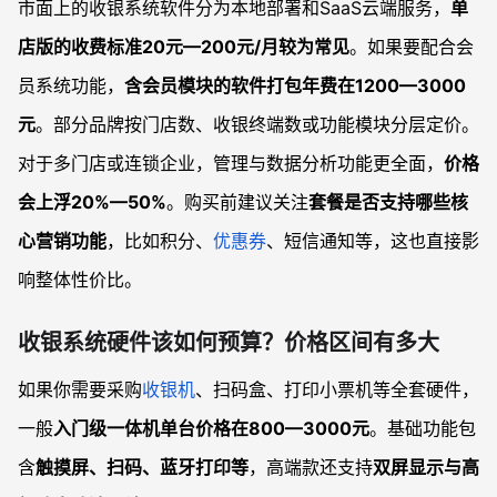
市面上的收银系统软件分为本地部署和SaaS云端服务，
单
店版的收费标准20元—200元/月较为常见
。如果要配合会
员系统功能，
含会员模块的软件打包年费在1200—3000
元
。部分品牌按门店数、收银终端数或功能模块分层定价。
对于多门店或连锁企业，管理与数据分析功能更全面，
价格
会上浮20%—50%
。购买前建议关注
套餐是否支持哪些核
心营销功能
，比如积分、
优惠券
、短信通知等，这也直接影
响整体性价比。
收银系统硬件该如何预算？价格区间有多大
如果你需要采购
收银机
、扫码盒、打印小票机等全套硬件，
一般
入门级一体机单台价格在800—3000元
。基础功能包
含
触摸屏、扫码、蓝牙打印等
，高端款还支持
双屏显示与高