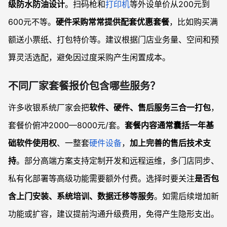
级防水防油设计
。扫码枪和
打印机
等外设单价从200元到
600元不等。
硬件采购常常提供配套优惠套餐
，比如购买满
额送小票纸、打包特价等。建议根据门店业务量、空间和预
算灵活选配，避免因过度采购产生闲置成本。
不同厂家套餐报价包含哪些服务？
许多收银系统厂家会把
软件、硬件、售后服务三合一打包
，
套餐价俯冲2000—8000元/套。
套餐内容通常囊括一年基
础软件使用权
、一整套
硬件设备
，
加上完善的售后技术支
持
。部分高端方案支持定制开发和远程运维，多门店同步、
私有化部署等高级功能需要额外付费。选择时要关注
是否包
含上门安装、系统培训、数据迁移等服务
。如需后续增加新
功能或扩容，建议提前沟通升级费用，免得产生隐形支出。