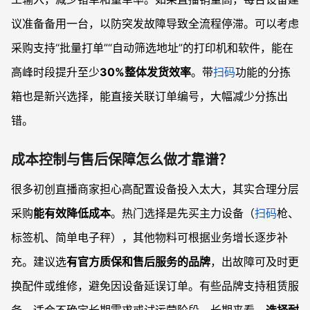
议准备备用一台，以防突发故障导致全流程停滞。可以考虑
采购支持“批量打单”“自动筛选地址”的打印机和软件，能在
高峰时段提升至少
30%整体发货效率
。带
扫码
功能的分拣
箱也是新兴选择，能直接关联订单编号，大幅减少分拣出
错。
成本控制与售后保障怎么做才靠谱？
很多初创直播商家担心高配置设备投入太大，其实合理分层
采购
能有效降低成本
。热门选择是先买主力设备（
扫码
枪、
标签机、简单电子秤），其他物料可根据业务增长逐步补
充。建议选
有官方质保和售后服务的品牌
，出故障可及时更
换配件或维修，避免因设备延误订单。有些品牌支持租赁服