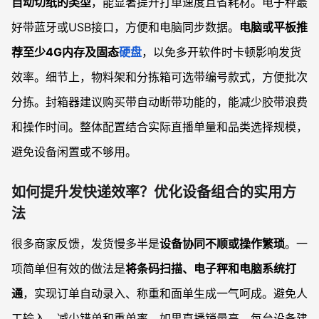
自动切纸的类型
，能显著提升打单速度且省耗材。电子秤最
好带蓝牙或USB接口，方便和电脑同步数据。
电脑或平板推
荐至少4G内存及固态
硬盘
，以免多开软件时卡顿影响发货
效率。细节上，物料架和分拣箱可选带编号款式，方便批次
分拣。封箱器建议购买带自动断带功能的，能减少胶带浪费
和操作时间。整体配置结合实际直播单量和品类选择规模，
避免设备闲置或不够用。
如何提升发快递效率？优化设备组合的实用方
法
很多商家反馈，发货慢多半是
设备协同不顺或操作繁琐
。一
项简单但有效的做法是
将条码扫描、电子秤和电脑系统打
通
，实现订单自动录入、称重和面单生成一气呵成。避免人
工输入，减少错单和重单率。如果直播销量高，每台设备建