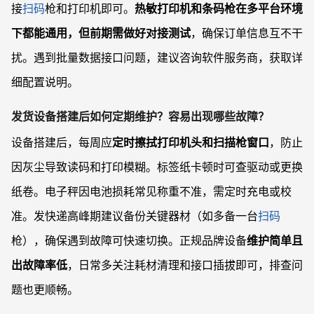
接
扫码
枪和打印机即可。
热敏打印机和条码枪在多平台环境
下都能通用，但前期需做好对接测试
，确保订单信息互不干
扰。遇到批量数据接口问题，建议咨询软件服务商，获取详
细配置说明。
发货设备搭建后如何定期维护？容易出现哪些故障？
设备搭建后，每周应
定时擦拭打印机头和扫描枪窗口
，防止
因灰尘导致读码和打印模糊。标签纸卡顿时可查驱动或更换
纸卷。电子秤因电池损耗常见称重不准，需定时充电或校
准。发快递高峰期建议备份关键器材（如多备一台
扫码
枪），确保遇到故障可快速切换。正规品牌设备
维护简单且
出故障率低
，日常多关注耗材清理和接口插拔即可，排查问
题也更顺畅。