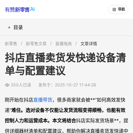
导航
目录
必备设备有哪些？直播卖货发快递的核心器材清单
新零售
新零售文章
直播电商
文章详情
设备选购与配置，什么标准最实用？
抖店直播卖货发快递设备清
如何提升发快递效率？优化设备组合的实用方法
单与配置建议
成本控制与售后保障怎么做才靠谱？
常见问题
350人已读
发布于：2025-10-27 11:44:28
条码扫描枪如何选型，是否都能和抖店订单对接？
标签打印机耗材怎么选？会不会用起来很贵？
刚开始在抖店
直播带货
，很多商家就会被**“如何高效发快
多平台同步发货时设备还需要做特殊配置吗？
递”
难住。选对设备不仅能让发货流程变得顺畅，也能有效
发货设备搭建后如何定期维护？容易出现哪些故障？
控制人力和运营成本。本文将结合
抖店实际发货场景**，提
供详细器材清单和配置建议，帮助你解决直播卖货发快递中