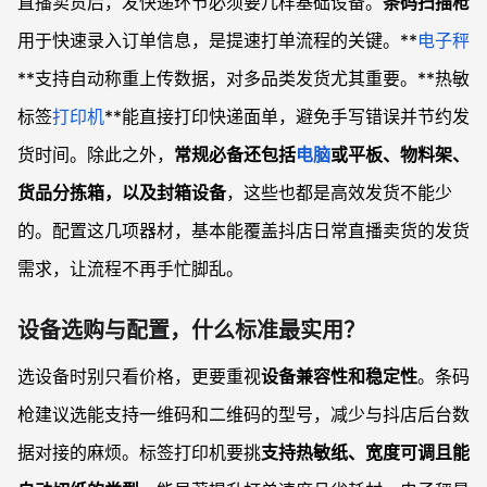
直播卖货后，发快递环节必须要几样基础设备。
条码扫描枪
用于快速录入订单信息，是提速打单流程的关键。**
电子秤
**支持自动称重上传数据，对多品类发货尤其重要。**热敏
标签
打印机
**能直接打印快递面单，避免手写错误并节约发
货时间。除此之外，
常规必备还包括
电脑
或平板、物料架、
货品分拣箱，以及封箱设备
，这些也都是高效发货不能少
的。配置这几项器材，基本能覆盖抖店日常直播卖货的发货
需求，让流程不再手忙脚乱。
设备选购与配置，什么标准最实用？
选设备时别只看价格，更要重视
设备兼容性和稳定性
。条码
枪建议选能支持一维码和二维码的型号，减少与抖店后台数
据对接的麻烦。标签打印机要挑
支持热敏纸、宽度可调且能