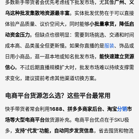
多数新手带货者会优先考虑线下批发市场，尤其像
广州、义
乌这种批发集散地资源最丰富
。实体批发优势在于可以直接
体验产品质量、议价空间大，同时能够
小批量拿货，降低启
动资金压力
。但缺点也很明显：需要到场挑选、交通和时间
成本高、品类虽全但更新慢。如果你直播的是
服装
、饰品或
日用小商品，逛一逛本地或知名批发市场，
能快速建立货源
信心
。不过后期直播规模扩大时，批发市场难以持续支撑需
求变化，建议提前考虑其他渠道切换方案。
电商平台货源怎么选？这些平台最常用
快手带货者常会利用
1688、拼多多商家后台、淘宝
分销
市
场等大型电商平台
做货源补充。电商平台优点在于SKU极
多，
支持“代发”功能，自动同步发货信息
，省去囤货和物流