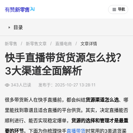
导航
目录
批发市场适合新手？哪些城市值得去逛
新零售
新零售文章
直播电商
文章详情
电商平台货源怎么选？这些平台最常用
快手直播带货货源怎么找？
品牌合作与代理：“专供货源”有哪些优势？
3大渠道全面解析
不同商品类别适合的进货渠道有哪些？
常见问题
343人已读
发布于：2025-10-27 13:28:11
快手直播为什么货源一直断？
批发市场进货如何规避踩坑？
很多带货新人在快手直播前，都会纠结
货源渠道怎么选
、哪
电商平台进货如何防止平台扣货或售假风险？
里能找到靠谱且适合直播的平台供货。其实，决定直播能否
品牌方合作是不是门槛太高？
顺利进行、能否实现稳定爆单，
货源的选择和管理才是最重
要的环节
。下面为你梳理快手
直播带货
时常用的3类进货渠