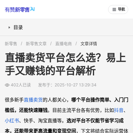
导航
目录
抖音直播：流量大、门槛低，适合新手起步吗？
新零售
新零售文章
直播电商
文章详情
快手直播：追求稳定转化，高性价比的卖货阵地
直播卖货平台怎么选？易上
小红书直播：内容导向，女性用户市场操作透明
手又赚钱的平台解析
淘宝直播：成熟体系，货源丰富但竞争激烈
多平台对比：从政策、流量到变现能力怎么选？
402人已读
发布于：2025-10-27 13:29:34
常见问题
新人直播卖货，怎么快速开通权限？
很多新手
直播卖货
的人都关心，
哪个平台操作简单、入门门
哪个平台对个人创业者抽成最低？
槛低，还能快速赚钱
。目前主流平台各有优势，比如
抖音
、
直播卖货平台流量获取困难怎么办？
小红书
、快手、淘宝直播等。
选对平台不仅能节省学习成
直播卖货最需要关注哪些合规问题？
本，还能带来更高流量和变现空间
，下文将结合实际运营体