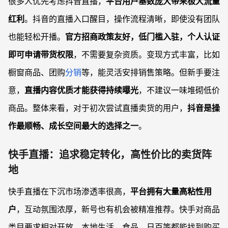
很多人优先考虑抖音直播，
平台用户基数庞大带来极大流量
红利
。抖音的直播入口醒目，操作流程清晰，即使没有团队
也能轻松开播。
官方招商政策友好，低门槛入驻，个人认证
即可申请带货权限
，不需要复杂资质。变现方式丰富，比如
橱窗商品、团购
分销
等，能灵活安排销售策略。但新手要注
意，
直播内容优质才能获得持续曝光
，不建议一味堆砌低价
商品。整体来看，对于初次尝试直播卖货的用户，
抖音是操
作最顺畅、成长空间最大的选择之一
。
快手直播：追求稳定转化，高性价比的卖货阵
地
快手直播在下沉市场渗透率很高，
平台拥有大量高粘性用
户
，互动氛围浓厚，新号也有机会被精准推荐。快手对商品
类目要求相对开放，本地生活、食品、日百等都能找到购买