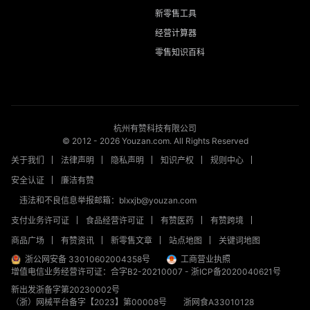
新零售工具
经营计算器
零售知识百科
杭州有赞科技有限公司
© 2012 -
2026
Youzan.com. All Rights Reserved
关于我们
法律声明
隐私声明
知识产权
规则中心
安全认证
廉洁有赞
违法和不良信息举报邮箱：blxxjb@youzan.com
支付业务许可证
食品经营许可证
有赞医药
有赞跨境
商品广场
有赞资讯
新零售文章
站点地图
关键词地图
浙公网安备 33010602004358号
工商营业执照
增值电信业务经营许可证：合字B2-20210007
-
浙ICP备2020040621号
新出发浙备字第20230002号
（浙）网械平台备字【2023】第00008号
浙网食A33010128