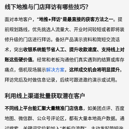
线下地推与门店拜访有哪些技巧？
面对本地客户，
“地推+拜访”是最直接的获客方法之一
。提
前规划路线，优先挑选人流量大、开业时间较短或者即将装
修升级的门店进行拜访。备好产品演示资料和简短交流话
术，突出
收银系统能节省人工、提升收款速度、支持线上对
账这些硬价值
。经常和老板沟通他们真实遇到的结算或库存
痛点，借机现场展示
解决方案
，
这样成交机会将明显提升
。
拜访完后及时做信息记录，后续可跟进邀约演示或试用。
利用线上渠道批量获取潜在客户
不同线上平台能汇聚大量精准门店信息
，如美团点评、百度
地图、微信群、公众号评论区，都有大量本地商户数据。通
过搜索、关键词定位和加入“老板交流群”，主动发起简短询