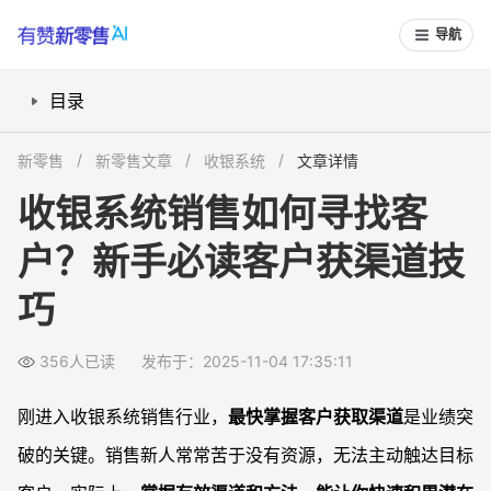
导航
目录
如何精准定位目标客户？
新零售
新零售文章
收银系统
文章详情
线下地推与门店拜访有哪些技巧？
收银系统销售如何寻找客
利用线上渠道批量获取潜在客户
户？新手必读客户获渠道技
行业会议/展会与合作渠道如何撬动资源？
如何打造差异化获客利器？
巧
常见问题
刚入行收银系统销售，如何快速攒客户名单？
356人已读
发布于：2025-11-04 17:35:11
公司新产品上线，怎么低成本获取精准客户？
刚进入收银系统销售行业，
最快掌握客户获取渠道
是业绩突
市场竞争太激烈了，如何找到区别于对手的获客方式？
破的关键。销售新人常常苦于没有资源，无法主动触达目标
客户资源有限时，什么渠道适合大规模扩展？