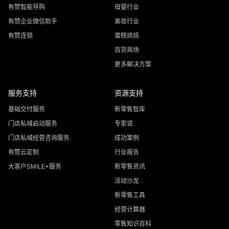
有赞智能导购
母婴行业
有赞企业微信助手
美妆行业
有赞连锁
蛋糕烘焙
百货商场
更多解决方案
服务支持
资源支持
基础交付服务
新零售智库
门店私域启动服务
专家说
门店私域经营咨询服务
成功案例
有赞云定制
行业报告
大客户SMILE+服务
新零售资讯
活动沙龙
新零售工具
经营计算器
零售知识百科