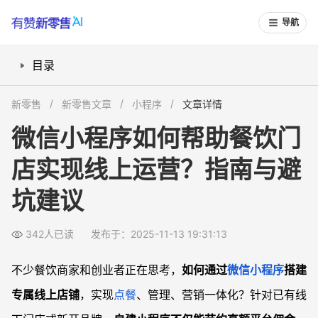
导航
目录
为什么选择自建微信小程序做线上餐饮店？
新零售
新零售文章
小程序
文章详情
微信小程序餐饮店铺基础功能应该包含哪些？
微信小程序如何帮助餐饮门
微信小程序开发流程及注意事项
店实现线上运营？指南与避
微信餐饮小程序上线后如何运营和推广？
常见问题
坑建议
微信小程序点餐和第三方外卖平台哪个更实用？
没有技术背景，如何安全搭建餐饮微信小程序？
342人已读
发布于：2025-11-13 19:31:13
微信小程序可以实现哪些餐饮运营功能？
不少餐饮商家和创业者正在思考，
如何通过
微信小程序
搭建
餐饮小程序上线初期如何获取第一批用户？
专属线上店铺
，实现
点餐
、管理、营销一体化？针对已有线