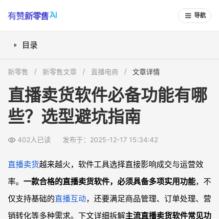
导航
目录
商品展示和上架如何做到高效？
新零售
新零售文章
直播电商
文章详情
订单和支付功能是否安全便捷？
直播卖货软件必备功能有哪
互动和营销工具能否增强用户粘性？
些？选型避坑指南
数据分析和用户管理是否智能全面？
系统集成与扩展能力重要吗？
402人已读
发布于：2025-12-17 15:34:42
常见问题
直播卖货软件必须要有带货美颜和滤镜功能吗？
直播卖货
越来越火，软件工具选择直接影响成交与运营效
如何判断直播卖货软件对接物流和售后客服能力是否达标？
率。
一款合格的直播卖货软件，必须具备多项实用功能
，不
软件里的互动抽奖、拼团等功能是否收费？
仅支持基础的
直播互动
，还要满足商品管理、订单处理、营
直播卖货软件如何帮助主播/商家提升复购？
销转化等多种需求。下文详细拆解
主流直播卖货软件常见功