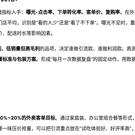
础指标入手：
曝光-点击率、下单转化率、客单价、复购率
。在外
店平均，识别是“看的人少”还是“看了不下单”。曝光不足时，
价、配送时长等影响因素。
利、低销量但高毛利
的品项，决定谁做引流款、谁做利润款。高
餐标准与包装方案
。形成“每月一次数据复盘”的固定动作，用数
10%~20%的外卖客单目标
。通过家庭装、办公室组合餐等形式
要一味压价抢量，可以把引流重点放在“试吃体验好、好评率高”