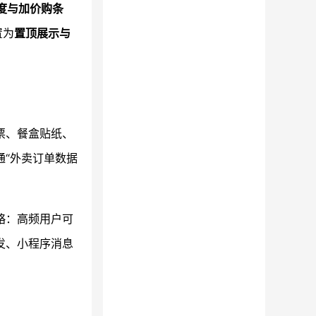
度与加价购条
置为
置顶展示与
票、餐盒贴纸、
通“外卖订单数据
略：高频用户可
发、小程序消息