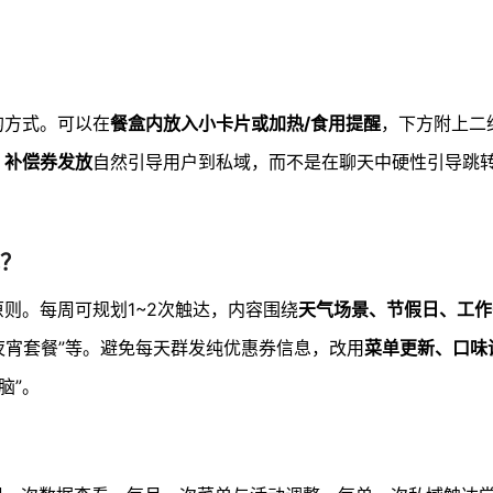
的方式。可以在
餐盒内放入小卡片或加热/食用提醒
，下方附上二
、补偿券发放
自然引导用户到私域，而不是在聊天中硬性引导跳
？
原则。每周可规划1~2次触达，内容围绕
天气场景、节假日、工作
班夜宵套餐”等。避免每天群发纯优惠券信息，改用
菜单更新、口味
脑”。