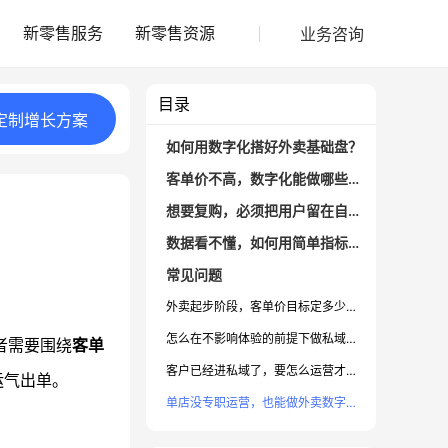
业务咨询
新零售服务
新零售资源
目录
定制
增长
方案
如何用数字化搭好外卖基础盘？
客单价不高，数字化能做哪些动作？
想要复购，必须把用户留在自己的池子里？
数据看不懂，如何用简单指标指导优化？
常见问题
外卖起步阶段，客单价目标定多少合适？
怎么在不影响体验的前提下做私域引流？
者需要围绕
客单
客户已经进私域了，要怎么运营才不打扰？
运气出单。
单店没专职运营，也能做外卖数字化吗？