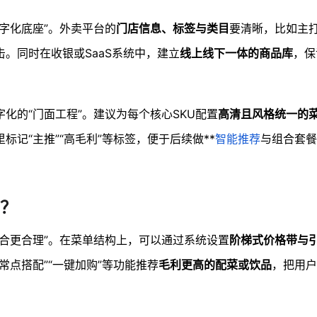
字化底座”。外卖平台的
门店信息、标签与类目
要清晰，比如主
。同时在收银或SaaS系统中，建立
线上线下一体的商品库
，保
化的“门面工程”。建议为每个核心SKU配置
高清且风格统一的
记“主推”“高毛利”等标签，便于后续做**
智能推荐
与组合套餐
？
合更合理”。在菜单结构上，可以通过系统设置
阶梯式价格带与
常点搭配”“一键加购”等功能推荐
毛利更高的配菜或饮品
，把用户