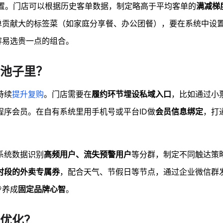
配置。门店可以根据历史客单数据，制定略高于平均客单的
满减梯
单贡献大的标签菜（如家庭分享餐、办公团餐），要在系统中设
容易选贵一点的组合。
池子里？
持续
提升复购
。门店需要在
履约环节埋设私域入口
，比如通过小
序会员。在自有系统里用手机号或平台ID做
会员信息绑定
，打
系统数据识别
高频用户、流失预警用户
等分群，制定不同触达策
时段的外卖专属券
，配合天气、节假日等节点，通过企业微信群
步养成
固定品牌心智
。
优化？