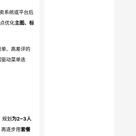
卖系统或平台后
重点优化
主图、标
退单、高差评的
据驱动菜单迭
，规划
为2~3人
，再逐步用
套餐