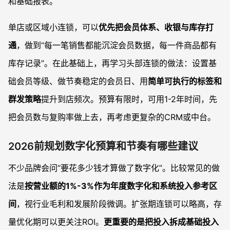
和基础报表。
单店或区域小连锁，可以
优先把会员体系、收银与库存打
通
，做到“每一笔销售都能沉淀会员数据，每一件商品都有
库存记录”。在此基础上，再学习头部连锁的做法：设置基
础会员等级、做节奏稳定的会员日、用
简单可执行的标签和
群发策略
提升到店频次。预算有限时，可用1-2年时间，先
把会员数与复购率做上去，再考虑更复杂的CRM或中台。
2026前规划数字化预算和节奏有哪些建议
不少品牌会问“要花多少钱才算做了数字化”。比较常见的做
法是
按营业额的1%-3%作为年度数字化和系统投入参考区
间
，视行业毛利和发展阶段微调。扩张期连锁可以略高，存
量优化期可以更关注ROI。
更重要的是把投入拆成基础投入