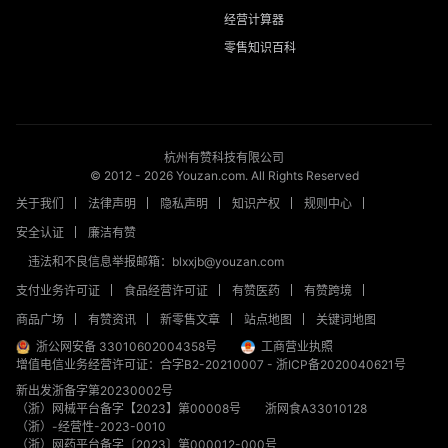
经营计算器
零售知识百科
杭州有赞科技有限公司
© 2012 -
2026
Youzan.com. All Rights Reserved
关于我们
法律声明
隐私声明
知识产权
规则中心
安全认证
廉洁有赞
违法和不良信息举报邮箱：blxxjb@youzan.com
支付业务许可证
食品经营许可证
有赞医药
有赞跨境
商品广场
有赞资讯
新零售文章
站点地图
关键词地图
浙公网安备 33010602004358号
工商营业执照
增值电信业务经营许可证：合字B2-20210007
-
浙ICP备2020040621号
新出发浙备字第20230002号
（浙）网械平台备字【2023】第00008号
浙网食A33010128
（浙）-经营性-2023-0010
（浙）网药平台备字〔2023〕第000012-000号