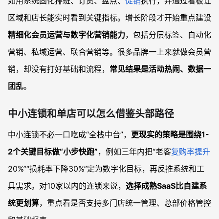
如用系统固化排班、订货、盘点、
促销
执行，并通过看板让
区域和店长能实时看到关键指标。增长阶段才开始重点建设
精细化会员运营与数字化营销能力
，包括分层标签、自动化
营销、私域运营、联合营销等。很多品牌一上来就做会员营
销，却没有打好基础和流程，
常见结果是活动热闹、数据一
团乱
。
中小连锁和单店可以怎么借鉴头部路径
中小连锁不必一口吃成“全栈中台”，
更现实的策略是围绕1-
2个关键目标做“小步快跑”
，例如三年内把“老客
复购率提升
20%”“损耗率下降30%”定为数字化目标，再反推系统和工
具需求。对10家以内的连锁来说，
选择成熟SaaS比自建系
统更划算
，重点看是否支持多门店统一管理、总部价格管控