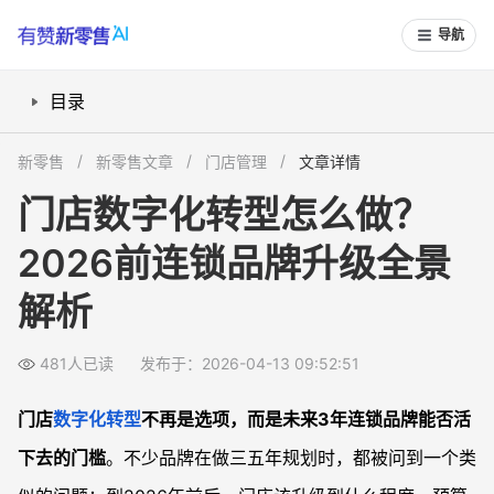
导航
目录
2026年前连锁门店数字化大势怎么看
新零售
新零售文章
门店管理
文章详情
连锁品牌1-3年数字化转型路线怎么规划
门店数字化转型怎么做？
中小连锁和单店可以怎么借鉴头部路径
2026前连锁品牌升级全景
2026前规划数字化预算和节奏有哪些建议
常见问题
解析
门店数字化转型一定要做中台吗
2026年前连锁门店最需要补的数字化短板是什么
481人已读
发布于：2026-04-13 09:52:51
单店老板做数字化会不会被系统“绑架”
门店
数字化转型
不再是选项，而是未来3年连锁品牌能否活
数字化转型和品牌升级之间是什么关系
下去的门槛
。不少品牌在做三五年规划时，都被问到一个类