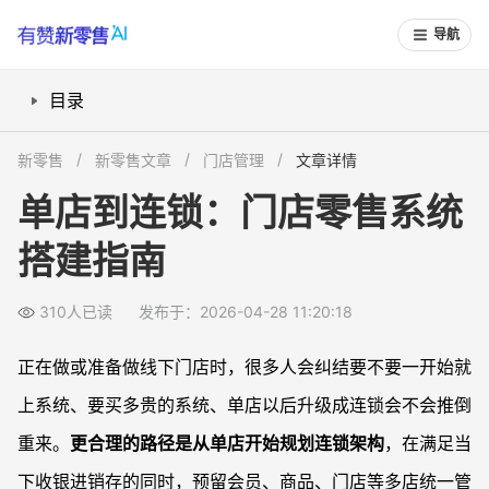
导航
目录
单店阶段要搞清楚哪些数字化基础？
新零售
新零售文章
门店管理
文章详情
选零售系统时，怎样兼顾单店好用和未来扩展？
单店到连锁：门店零售系统
从单店扩展到多店，系统需要做哪些升级设置？
搭建指南
如何规划数据与运营中台，为未来规模连锁打基础？
常见问题
310人已读
发布于：2026-04-28 11:20:18
单店还不稳定，有必要一开始就按连锁思路选系统吗？
现在用的是简单收银工具，扩店时如何平滑升级？
正在做或准备做线下门店时，很多人会纠结要不要一开始就
多门店之间的库存要集中还是分散管理？
上系统、要买多贵的系统、单店以后升级成连锁会不会推倒
连锁规模还不大，有必要自建系统而不是用零售 SaaS 吗？
重来。
更合理的路径是从单店开始规划连锁架构
，在满足当
下收银进销存的同时，预留会员、商品、门店等多店统一管