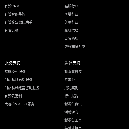
有赞CRM
鞋服行业
有赞智能导购
母婴行业
有赞企业微信助手
美妆行业
有赞连锁
蛋糕烘焙
百货商场
更多解决方案
服务支持
资源支持
基础交付服务
新零售智库
门店私域启动服务
专家说
门店私域经营咨询服务
成功案例
有赞云定制
行业报告
大客户SMILE+服务
新零售资讯
活动沙龙
新零售工具
经营计算器