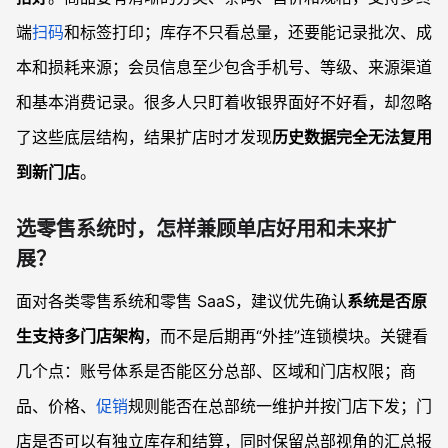
端
扫码
和标签打印；库存不只看总量，还要能记录批次、成
本和损耗来源；会员信息至少包含手机号、等级、来源渠道
和基本消费记录。很多人只盯着收银界面好不好看，却忽略
了这些底层结构，结果扩店时才发现
历史数据完全无法复用
到新门店
。
选零售系统时，怎样兼顾单店好用和未来扩
展？
面对各类零售系统和零售 SaaS，建议优先确认
系统是否原
生支持多门店架构
，而不是后期再“外挂”连锁模块。关键看
几个点：账号体系是否能区分总部、区域和门店权限；商
品、价格、
促销
规则能否在总部统一维护并按门店下发；门
店是否可以有独立库存和结算，同时保留总部视角的汇总报