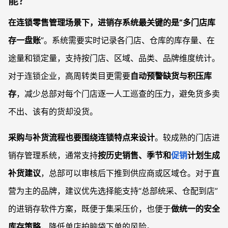
能？
在连锁零售管理场景下，进销存系统最关键的是“多门店库
存一盘账
”。系统需要实时记录各门店、仓库的库存量、在
途量和锁定量，支持按门店、区域、品类、品牌维度统计。
对于连锁企业，高周转类目更需要
自动预警缺货与积压库
存
，减少总部对每个门店逐一人工巡查的压力，避免货多卖
不出、该有的货却没货。
采购与补货流程也要围绕连锁特点来设计
。较成熟的门店进
销存管理系统，通常支持
按历史销售、季节和
促销
计划生成
补货建议
，总部可以审核后下推到供应商或区域仓。对于直
营为主的品牌，建议优先选择能支持“总部统采、仓配到店”
的进销存软件方案，既便于集采压价，也便于
做统一的安全
库存策略
，降低单店拍脑袋下单的风险。