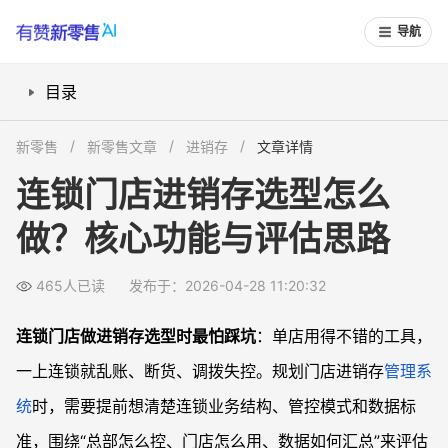
导航
目录
一、连锁门店在进销存选型前要先想清什么？
新零售
新零售文章
进销存
文章详情
二、连锁门店进销存系统必须具备哪些核心功能？
连锁门店进销存选型怎么
三、连锁场景下还要关注哪些系统能力？
做？核心功能与评估思路
四、2026年前连锁进销存系统发展趋势要看什么？
五、如何实操评估不同供应商的进销存方案？
465人已读
发布于：2026-04-28 11:20:32
常见问题
连锁小型品牌有必要上复杂的进销存系统吗？
连锁门店做进销存选型时最怕踩坑
：单店用得不错的工具，
进销存系统与ERP有什么区别，连锁企业需要同时上吗？
一上连锁就乱账、断货、调拨失控。规划门店进销存
管理系
如何判断进销存系统是否适合加盟型连锁？
统
时，需要提前想清楚连锁业务结构、管控模式和数据标
旧进销存系统已经不太够用，什么时候该重新选型？
准，围绕“总部怎么控、门店怎么用、数据如何汇总”来评估