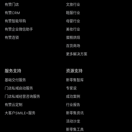
有赞门店
文旅行业
有赞CRM
鞋服行业
有赞智能导购
母婴行业
有赞企业微信助手
美妆行业
有赞连锁
蛋糕烘焙
百货商场
更多解决方案
服务支持
资源支持
基础交付服务
新零售智库
门店私域启动服务
专家说
门店私域经营咨询服务
成功案例
有赞云定制
行业报告
大客户SMILE+服务
新零售资讯
活动沙龙
新零售工具