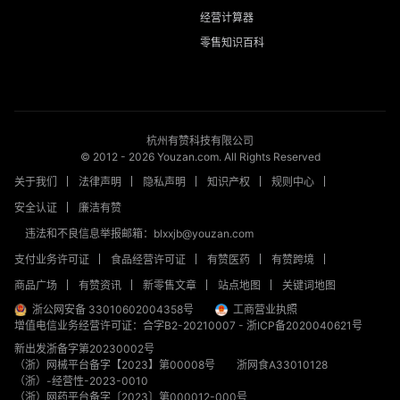
经营计算器
零售知识百科
杭州有赞科技有限公司
© 2012 -
2026
Youzan.com. All Rights Reserved
关于我们
法律声明
隐私声明
知识产权
规则中心
安全认证
廉洁有赞
违法和不良信息举报邮箱：blxxjb@youzan.com
支付业务许可证
食品经营许可证
有赞医药
有赞跨境
商品广场
有赞资讯
新零售文章
站点地图
关键词地图
浙公网安备 33010602004358号
工商营业执照
增值电信业务经营许可证：合字B2-20210007
-
浙ICP备2020040621号
新出发浙备字第20230002号
（浙）网械平台备字【2023】第00008号
浙网食A33010128
（浙）-经营性-2023-0010
（浙）网药平台备字〔2023〕第000012-000号