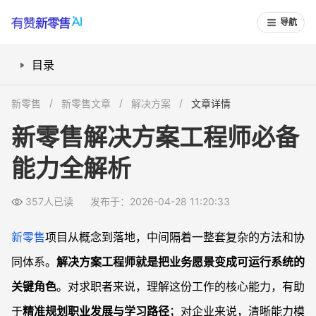
导航
目录
新零售解决方案工程师到底在做什么？
新零售
新零售文章
解决方案
文章详情
业务梳理：如何从混乱诉求里抽出“业务真相”？
新零售解决方案工程师必备
需求分析：把业务语言转成技术可执行语言
能力全解析
方案设计：业务与技术之间的平衡艺术
系统落地：从方案到真正在店里跑起来
357人已读
发布于：2026-04-28 11:20:33
能力模型与成长路径：如何补足自己的短板？
常见问题
新零售
项目从概念到落地，中间隔着一整套复杂的方法和协
新零售解决方案工程师和产品经理有什么区别？
同体系。
解决方案工程师就是把业务愿景变成可运行系统的
传统IT实施顾问转型新零售解决方案，需要补什么？
关键角色
。对求职者来说，理解这份工作的核心能力，有助
企业在招聘新零售解决方案工程师时，应该重点看什么？
于
精准规划职业发展与学习路径
；对企业来说，清晰能力模