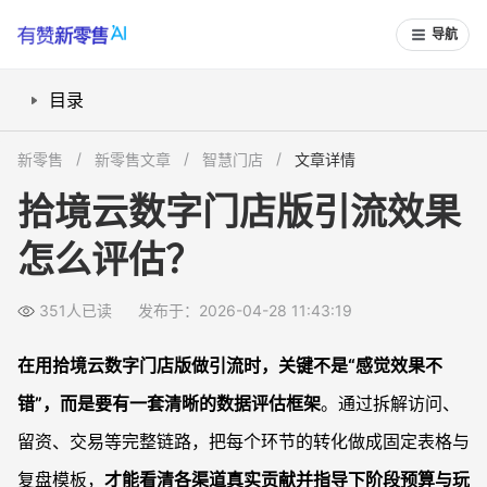
导航
目录
数字门店引流评估先看什么？
新零售
新零售文章
智慧门店
文章详情
核心数据指标怎么设定？
拾境云数字门店版引流效果
怎么基于数据做阶段性复盘？
怎么评估？
如何把数据评估变成团队SOP？
常见问题
351人已读
发布于：2026-04-28 11:43:19
如何快速判断拾境云数字门店版引流是否有效？
拾境云数字门店版适合做哪些数据复盘周期？
在用拾境云数字门店版做引流时，关键不是“感觉效果不
没有专业数据分析能力，也能做引流评估吗？
错”，而是要有一套清晰的数据评估框架
。通过拆解访问、
对比其他工具，拾境云数字门店版在数据追踪上怎么看？
留资、交易等完整链路，把每个环节的转化做成固定表格与
复盘模板，
才能看清各渠道真实贡献并指导下阶段预算与玩