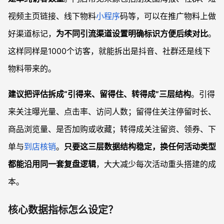
视频主页链接、线下物料
小程序
码等，可以在推广物料上做
好渠道标记，
为不同引流渠道设置明确标识方便后续对比
。
这样同样是1000个访客，就能拆出是抖音、社群还是线下
物料带来的。
建议把评估拆成“引得来、留得住、转得成”三层结构
。引得
来关注曝光量、点击率、访问人数；留得住关注停留时长、
商品浏览量、是否加购或收藏；转得成关注留资、领券、下
单与
到店核销
。
只要这三层数据结构稳定，换任何活动类型
都能沿用同一套复盘逻辑
，大大减少每次活动重头搭建的成
本。
核心数据指标怎么设定？