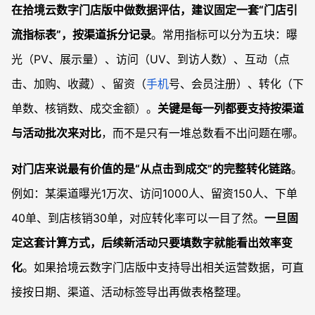
在拾境云数字门店版中做数据评估，建议固定一套“门店引
流指标表”，按渠道拆分记录
。常用指标可以分为五块：曝
光（PV、展示量）、访问（UV、到访人数）、互动（点
击、加购、收藏）、留资（
手机
号、会员注册）、转化（下
单数、核销数、成交金额）。
关键是每一列都要支持按渠道
与活动批次来对比
，而不是只有一堆总数看不出问题在哪。
对门店来说最有价值的是“从点击到成交”的完整转化链路
。
例如：某渠道曝光1万次、访问1000人、留资150人、下单
40单、到店核销30单，对应转化率可以一目了然。
一旦固
定这套计算方式，后续新活动只要填数字就能看出效率变
化
。如果拾境云数字门店版中支持导出相关运营数据，可直
接按日期、渠道、活动标签导出再做表格整理。