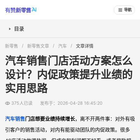
导航
目录
一、活动目标怎么定，才能带动真实业绩增长？
新零售
新零售文章
汽车
文章详情
二、对外活动怎么设计，才能既拉客又不乱价？
汽车销售门店活动方案怎么
三、内促政策怎么设计，才能真正激发销售团队？
设计？内促政策提升业绩的
四、执行与复盘如何做，才能沉淀成可复制模板？
常见问题
实用思路
汽车销售活动一定要做大促吗，小型主题活动有没有价值？
内促奖励会不会把成本压得太高，怎么控制投入产出？
375人已读
发布于：2026-04-28 16:45:20
区域经理给经销商做统一政策时，怎么兼顾不同城市差异？
汽车销售
门店想要业绩持续增长
，离不开两件事：对外有吸
门店运营负责人怎么把活动方案写得更专业，方便做PPT汇报？
引客户的销售活动，对内有能驱动团队的内促政策。很多