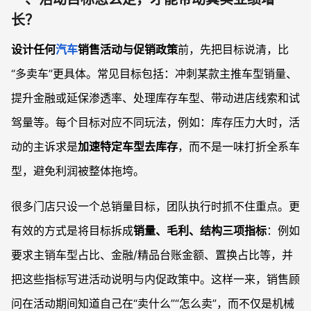
长？
设计任何
汽车
销售活动与促销政策
前，先把目标说清，比
“多卖车”更具体。常见目标包括：冲刺某款主推车型销量、
提升金融或延保渗透率、处理库存车型、带动进店线索和试
驾量等。每个目标对应不同玩法，例如：库存压力大时，活
动的主诉求是
加速特定车型去库存
，而不是一味打折全系车
型，避免利润被整体拖垮。
很多门店只设一个总销量目标，团队执行时抓不住重点。更
有效的方式是将目标拆成
销量、毛利、结构三项指标
：例如
要求主销车型占比、金融/精品台账金额、置换占比等，并
把这些指标写进活动说明与内促政策中。这样一来，销售顾
问在活动期间知道自己在“卖什么”“怎么卖”，而不仅是机械