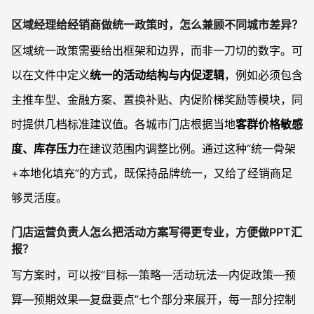
区域经理给经销商做统一政策时，怎么兼顾不同城市差异？
区域统一政策需要给出框架和边界，而非一刀切的数字。可
以在文件中定义
统一的活动结构与内促逻辑
，例如必须包含
主推车型、金融方案、置换补贴、内促阶梯奖励等模块，同
时提供几档标准建议值。各城市门店根据当地
客群价格敏感
度、库存压力
在建议范围内调整比例。通过这种“统一骨架
+本地化填充”的方式，既保持品牌统一，又给了经销商足
够灵活度。
门店运营负责人怎么把活动方案写得更专业，方便做PPT汇
报？
写方案时，可以按“目标—策略—活动玩法—内促政策—预
算—预期效果—复盘要点”七个部分来展开，每一部分控制