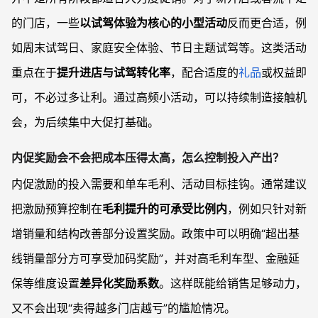
的门店，一些
以试驾体验为核心的小型活动
反而更合适，例
如周末试驾日、家庭安全体验、节日主题试驾等。这类活动
重点在于
提升进店与试驾转化率
，配合适度的
礼品
或权益即
可，不必过多让利。通过高频小活动，可以持续制造接触机
会，为后续集中大促打基础。
内促奖励会不会把成本压得太高，怎么控制投入产出？
内促激励的投入需要和单车毛利、活动目标挂钩。通常建议
把激励预算控制在
毛利提升的可承受比例内
，例如只针对新
增销量和结构改善部分设置奖励。政策中可以明确“超出基
线销量部分方可享受加码奖励”，并对高毛利车型、金融延
保等维度设置
差异化奖励系数
。这样既能给销售足够动力，
又不会出现“卖得越多门店越亏”的尴尬情况。