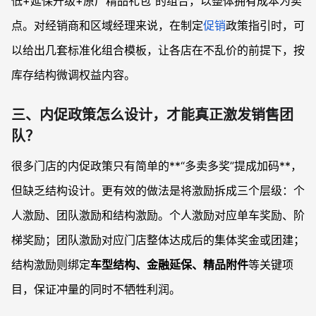
低+延保升级+原厂精品礼包”的组合，以整体拥有成本为卖
点。对经销商和区域经理来说，在制定
促销
政策指引时，可
以给出几套标准化组合模板，让各店在不乱价的前提下，按
库存结构微调权益内容。
三、内促政策怎么设计，才能真正激发销售团
队？
很多门店的内促政策只有简单的**“多卖多奖”提成加码**，
但缺乏结构设计。更有效的做法是将激励拆成三个层级：个
人激励、团队激励和结构激励。个人激励对应单车奖励、阶
梯奖励；团队激励对应门店整体达成后的集体奖金或团建；
结构激励则绑定
车型结构、金融延保、精品附件
等关键项
目，保证冲量的同时不牺牲利润。