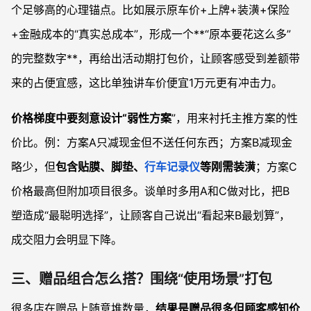
个足够高的心理锚点。比如展示原车价+上牌+装潢+保险
+金融成本的“真实总成本”，形成一个**“原本要花这么多”
的完整数字**，再给出活动期打包价，让顾客感受到差额带
来的占便宜感，这比单独讲车价便宜1万元更有冲击力。
价格梯度中要刻意设计“弱性方案
”，用来衬托主推方案的性
价比。例：方案A只减现金但不送任何东西；方案B减现金
略少，但
包含贴膜、脚垫、
行车记录仪
等刚需装潢
；方案C
价格最高但附加项目很多。谈单时多用A和C做对比，把B
塑造成“最聪明选择”，让顾客自己说出“看起来B最划算”，
成交阻力会明显下降。
三、赠品组合怎么搭？围绕“使用场景”打包
很多店在赠品上随意堆数量，
结果是赠品很多但顾客感知价