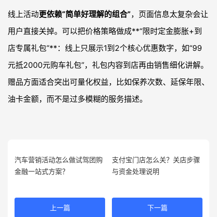
线上活动
更依赖“简单好理解的组合”
，页面信息太复杂会让
用户直接关掉。可以把价格策略做成**“限时定金膨胀+到
店专属礼包”**：线上只展示1到2个核心优惠数字，如“99
元抵2000元购车礼包”，礼包内容到店再由销售细化讲解。
赠品方面适合突出可量化权益，比如保养次数、延保年限、
油卡金额，而不是过多模糊的服务描述。
汽车营销活动怎么做试驾团购
支付宝门店怎么关？关店步骤
金融一站式方案？
与资金处理说明
上一篇
下一篇