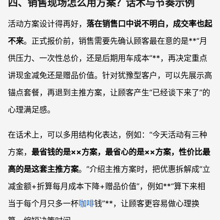
四、销售现场怎么用方案？话术与节奏示例
活动方案设计得再好，
落在销售口中说不明白，成交率也起
不来
。正式报价前，销售需要先确认顾客最在意的是**“月
供压力、一次性总价，还是后期用车成本”**，再决定重点
讲现金减免还是赠品价值。针对犹豫型客户，可以先展示高
锚点套餐，再退到主推方案，让顾客产生“已经谈下来了”的
心理满足感。
在话术上，可以多用结构化表达，例如：“今天活动有三种
方案，
最省钱的是××方案，最省心的是××方案，性价比最
高的是这套主推方案
。”介绍主推方案时，把优惠拆解成“立
减金额+折算每月成本下降+赠品价值”，例如**“算下来相
当于每个月只多一杯
咖啡
钱”**，让顾客更容易做心理换