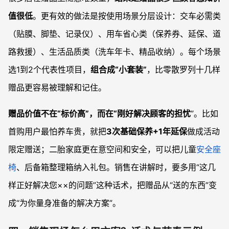
值很低
。更有效的做法是按使用场景分层设计：交车必需类
（贴膜、脚垫、记录仪）、用车省心类（保养券、延保、道
路救援）、生活品质类（洗车年卡、精品收纳）。每个场景
选1到2个代表性项目，
组合成“小套装”
，比零散罗列十几样
赠品更容易被理解和记住。
赠品价值不在“标价高”，而在“刚好解决顾客的担忧
”。比如
首购用户最怕养车贵，就把
3次基础保养+1年延保
做成活动
限定赠送；二胎家庭更在意空间和安全，可以把儿童
安全座
椅
、后备箱整理箱纳入礼包。销售在讲解时，要多用“这几
样正好解决您××的问题”这种话术，把赠品从“送的东西”变
成“为你量身准备的解决方案”。