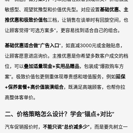
敏感型、观望犹豫型和价值优先型。对应设置
基础优惠、主
推优惠和极致价值包
三档，让销售在谈单时有回旋空间，也
让顾客觉得“可选方案多”，更容易找到适合自己的组合。
基础优惠适合做“广告入口
”，如直减3000元或金融贴息，
让顾客愿意进店询价。主推优惠是你希望多数客户成交的档
位，可以
叠加适量现金+实用品赠品
，包装成“爆款购车方
案”。极致价值包更侧重体现尊贵感和增值服务，例如
延保
+保养套餐+高价值装潢组合
，既满足高端顾客，也帮你拉
高整体客单价。
二、价格策略怎么设计？学会“锚点+对比”
汽车促销报价时，
不能只说“总价减多少”
，而是要先树立一