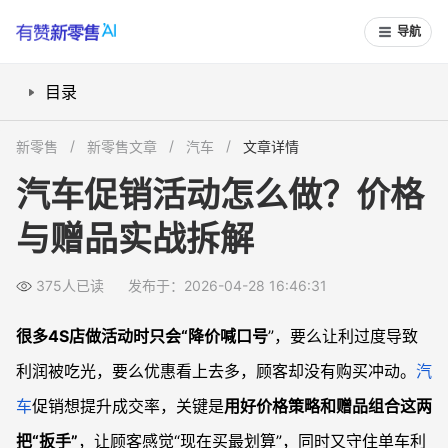
导航
目录
一、活动架构怎么搭？先确定“价位梯度”
新零售
新零售文章
汽车
文章详情
二、价格策略怎么设计？学会“锚点+对比”
汽车促销活动怎么做？价格
三、赠品组合怎么搭？围绕“使用场景”打包
与赠品实战拆解
四、销售现场怎么用方案？话术与节奏示例
常见问题
375人已读
发布于：2026-04-28 16:46:31
汽车促销活动要降价多少才算有吸引力？
赠品是送越多越好吗？
很多4S店做活动时只会“降价喊口号
”，要么让利过度导致
不同车型能用同一套促销方案吗？
利润被吃光，要么优惠看上去多，顾客却没有购买冲动。
汽
线上购车节的价格和赠品要怎么设计？
车
促销想提升成交率，关键是
用好价格策略和赠品组合这两
把“扳手”
，让顾客感觉“现在买最划算”，同时又守住单车利