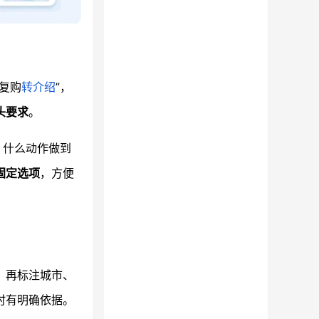
复购
转介绍
”，
头要求
。
：什么动作做到
固定选项
，方便
，再标注城市、
时有明确依据。