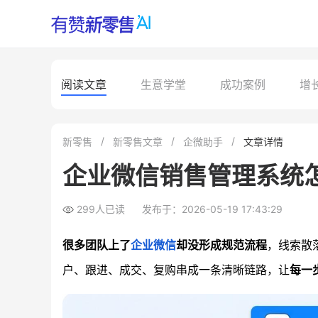
阅读文章
生意学堂
成功案例
增
新零售
新零售文章
企微助手
文章详情
企业微信销售管理系统
299人已读
发布于：2026-05-19 17:43:29
很多团队上了
企业微信
却没形成规范流程
，线索散
户、跟进、成交、复购串成一条清晰链路，让
每一