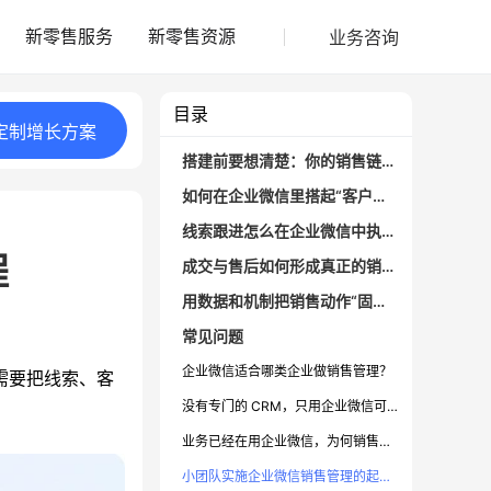
业务咨询
新零售服务
新零售资源
目录
定制
增长
方案
搭建前要想清楚：你的销售链路长什么样？
如何在企业微信里搭起“客户台账”？
线索跟进怎么在企业微信中执行落地？
程
成交与售后如何形成真正的销售闭环？
用数据和机制把销售动作“固化”下来
常见问题
企业微信适合哪类企业做销售管理？
需要把线索、客
没有专门的 CRM，只用企业微信可以吗？
业务已经在用企业微信，为何销售管理依然混乱？
小团队实施企业微信销售管理的起步建议是什么？