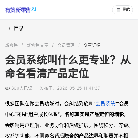
导航
目录
会员系统常见专业叫法有哪些？
新零售
新零售文章
会员管理
文章详情
不同命名背后的产品定位差异
会员系统叫什么更专业？从
如何根据业务选择合适的命名方式？
命名看清产品定位
常见问题
会员系统和会员中心可以同时存在吗？
300人已读
发布于：2026-05-25 11:41:37
CRM 和会员系统有什么区别，命名上要区分吗？
技术接口命名中，用 user 还是 member 更合适？
很多团队在做会员功能时，会纠结到底叫“
会员系统
”“会员
创业团队资源有限，命名需要多复杂吗？
中心”还是“用户成长体系”。
名称其实是产品定位的缩影
，
会影响用户理解、业务协作和后续扩展。围绕积分、等级、
权益等功能，
不同命名背后隐含的产品边界和职责并不相