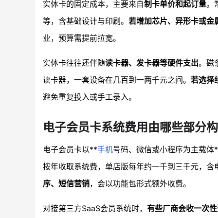
实体卡的固定成本，主要来自
制卡单价和起订量
。
等，含基础设计与印刷。
若增加芯片、异形卡或金
业，预算需提前拉宽。
实体卡往往还伴随
读卡器、发卡器等硬件支出
。磁
读卡器，一套设备在几百到一两千元之间。
若选择
避免重复投入或手工录入。
电子会员卡系统费用由哪些部分构
电子会员卡以**
手机
号码、微信或小程序为主载体
按年收取系统费，单店版每年约一千到三千元，含
序、短信营销
，会以功能包形式额外收费。
对接第三方SaaS会员系统时，
有些厂商会收一次性