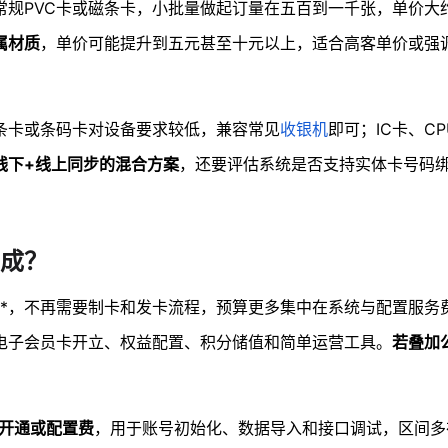
常规PVC卡或磁条卡，小批量做起订量在五百到一千张，单价大
属材质
，单价可能提升到五元甚至十元以上，适合高客单价或强
条卡或条码卡对设备要求较低，兼容常见
收银机
即可；IC卡、C
线下+线上同步的混合方案
，还要评估系统是否支持实体卡号码
成？
**，不再需要制卡和发卡流程，预算更多集中在系统与配置服务
电子会员卡开立、权益配置、积分储值和简单运营工具。
若叠加
开通或配置费
，用于账号初始化、数据导入和接口调试，区间多