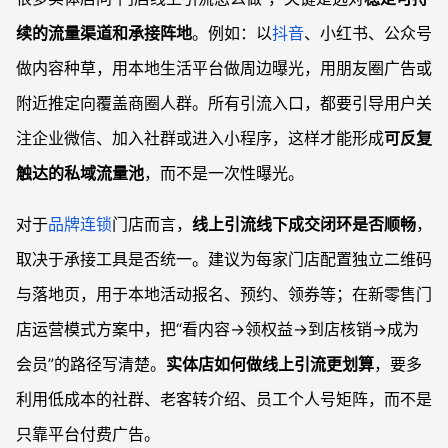
续的流量渠道和承接阵地
。例如：以
抖音
、小红书、公众号
做内容种草，用本地生活平台做周边曝光，用朋友圈广告或
附近推定向覆盖商圈人群。所有引流入口，都要引导用户关
注企业微信、加入社群或进入小程序，这样才能形成
可反复
触达的私域流量池
，而不是一次性曝光。
对于
品牌连锁
门店而言，
线上引流线下成交闭环是否顺畅
，
取决于承接工具是否统一。建议为每家门店配置独立二维码
与落地页，用于本地活动报名、预约、领券等；在新零售门
店运营模式方案中，把“看内容→领权益→到店核销→成为
会员”的路径写清楚。
实体店如何做线上引流更划算
，要多
利用低成本的社群、老客转介绍、员工个人号矩阵，而不是
只靠平台付费广告。