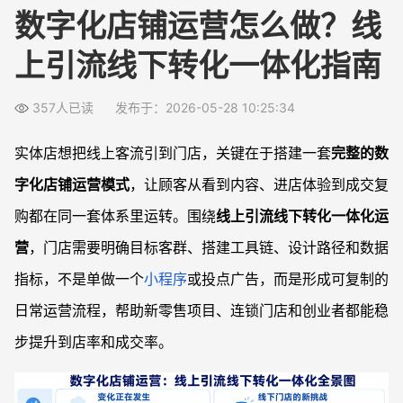
母婴行业
工具与实践
数字化店铺运营怎么做？线
美妆行业
线下转化如何设计？用好福利、体验与员工工具
活动沙龙
蛋糕烘焙
上引流线下转化一体化指南
新零售工具
传统门店如何搭建一体化运营体系？
百货商场
经营计算器
更多解决方案
常见问题
零售知识百科
357人已读
发布于：2026-05-28 10:25:34
数字化店铺运营模式是什么？适合哪些门店？
线上引流线下转化一体化怎么做比较落地？
实体店想把线上客流引到门店，关键在于搭建一套
完整的数
实体店如何实现线上引流线下成交，预算有限怎么办？
字化店铺运营模式
，让顾客从看到内容、进店体验到成交复
新零售门店线上线下一体化有哪些典型运营方案？
购都在同一套体系里运转。围绕
线上引流线下转化一体化运
营
，门店需要明确目标客群、搭建工具链、设计路径和数据
指标，不是单做一个
小程序
或投点广告，而是形成可复制的
日常运营流程，帮助新零售项目、连锁门店和创业者都能稳
步提升到店率和成交率。