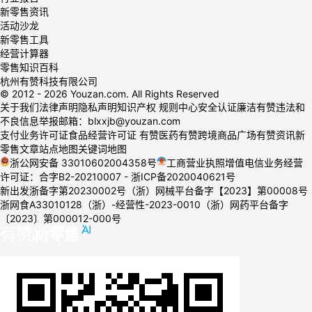
新零售资讯
活动沙龙
新零售工具
经营计算器
零售知识百科
杭州有赞科技有限公司
© 2012 -
2026
Youzan.com. All Rights Reserved
关于我们
法律声明
隐私声明
知识产权
规则中心
安全认证
廉洁有赞
违法和
不良信息举报邮箱：blxxjb@youzan.com
支付业务许可证
食品经营许可证
有赞医药
有赞跨境
商品广场
有赞资讯
新
零售文章
站点地图
关键词地图
浙公网安备 33010602004358号
工商营业执照
增值电信业务经营
许可证：合字B2-20210007
-
浙ICP备2020040621号
新出发浙备字第20230002号
（浙）网械平台备字【2023】第00008号
浙网食A33010128
（浙）-经营性-2023-0010
（浙）网药平台备字
〔2023〕第000012-000号