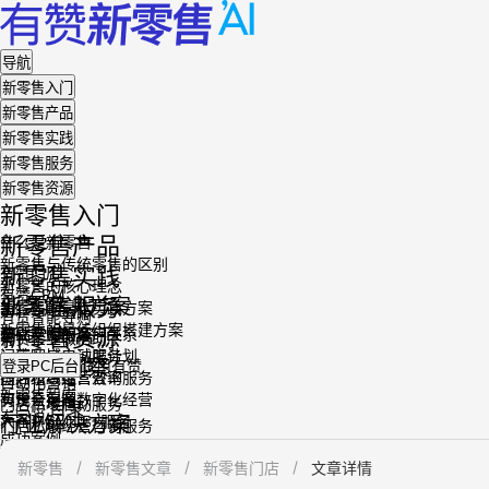
导航
新零售入门
新零售产品
新零售实践
新零售服务
新零售资源
新零售入门
新零售产品
什么是新零售
新零售与传统零售的区别
新零售实践
有赞门店
新零售的核心理念
有赞CRM
新零售服务
业务解决方案
新零售的最佳实践方案
有赞智能导购
新零售的最佳组织搭建方案
新零售资源
建立牢固的客户关系
基础交付服务
有赞企业微信助手
运营客户忠诚度计划
门店私域启动服务
有赞连锁
知识与洞察
试用有赞
登录PC后台
提升组织运营效率
门店私域经营咨询服务
自动化营销
新零售智库
实现全渠道数字化经营
有赞云定制
门店私域启动服务
目录
专家说
行业解决方案
大客户SMILE+服务
门店私域经营咨询服务
成功案例
大客专属私域服务
文旅行业
数字化店铺运营模式是什么？先搭好整体框架
行业报告
新零售
新零售文章
新零售门店
文章详情
鞋服行业
新零售资讯
门店线上引流怎么做？明确渠道与承接工具