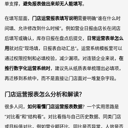
单支撑，
避免报表做出来却无人能填写
。
在填写层面，
门店运营报表填写说明
需要明确“谁在什么时
间填、允许修改到什么时候”。例如营业日报由店长在闭店
后填写或确认，库存日报在盘点后提交，
日常运营表单怎么
用
就对应“现场填，日报表自动汇总”。运营系统模板里可以
通过权限控制和必填校验，减少漏项。对连锁企业来说，
在
推行数字化运营系统时
，建议先从纸质表单梳理出必填项，
再迁移到系统中，而不是直接让门店面对一堆复杂字段。
门店运营报表怎么分析和解读？
很多人问，
如何看懂门店运营报表数据
？一个实用思路是
“对比看”和“结构看”。对比看指与自己历史数据、同类门店
或目标值对比，例如营业额环比、同比是否异常，人效是否