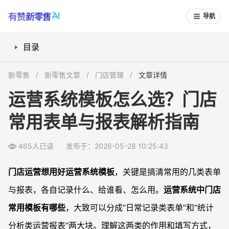
导航
目录
运营系统中门店常用模板有哪些？
新零售
新零售文章
门店管理
文章详情
门店日常运营需要哪些表单和报表？
运营系统模板怎么选？门店
日常运营报表怎么设计和填写？
常用表单与报表解析指南
门店运营报表怎么分析和解读？
常见问题
465人已读
发布于：2026-05-28 10:25:43
门店日常运营需要哪些表单和报表？
日常运营表单与报表有什么区别？
门店运营想用好运营系统模板
，关键是搞清常用的几类表单
日常运营报表怎么做更实用？
与报表，各自记录什么、给谁看、怎么用。
运营系统中门店
门店运营系统模板有哪些适合预置给门店使用？
常用模板有哪些
，大致可以分成“日常记录类表单”和“统计
分析类运营报表”两大块。理解这两类的作用和填写方式，