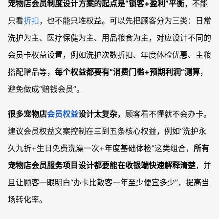
宠物店会员制度设计方案的起点是“锁客+盈利”平衡
，不能
只看
折扣
，也不能只堆权益。可以先把顾客分为三类：日常
洗护为主、医疗保健为主、用品粮食为主，对应设计不同的
会员卡权益设置，例如洗护次数折扣、年度体检优惠、主粮
搭配赠品等，
每个权益都要有“消费门槛+预期利润”测算
，
避免做成“赔钱会员”。
很多宠物店
会员权益
设计太复杂
，顾客看不懂就不会办卡。
建议会员权益文案控制在三到五条核心权益，例如“洗护永
久九折+生日免费洗澡一次+年度基础体检”这类组合，
所有
宠物店会员服务项目设计都要能在收银端快速解释清楚
，并
且让顾客一眼明白“办卡比散客一年至少便宜多少”，提高当
场转化率。