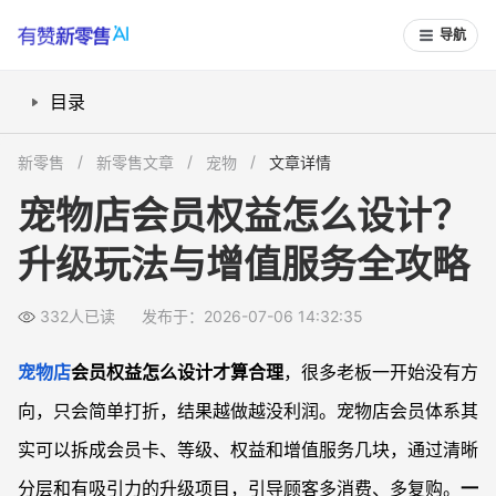
导航
目录
一、宠物店会员权益怎么设计更合理？
新零售
新零售文章
宠物
文章详情
二、宠物店会员等级升级项目怎么规划？
宠物店会员权益怎么设计？
三、宠物店增值服务项目有哪些值得做？
升级玩法与增值服务全攻略
四、宠物店会员方案模板：如何组合实用权益？
常见问题
332人已读
发布于：2026-07-06 14:32:35
宠物店会员权益怎么设计更合理？
小型宠物店适合做什么会员权益方案？
宠物店
会员权益怎么设计才算合理
，很多老板一开始没有方
宠物店增值服务有哪些比较受欢迎？
向，只会简单打折，结果越做越没利润。宠物店会员体系其
如何通过会员权益提升宠物店业绩？
实可以拆成会员卡、等级、权益和增值服务几块，通过清晰
分层和有吸引力的升级项目，引导顾客多消费、多复购。
一