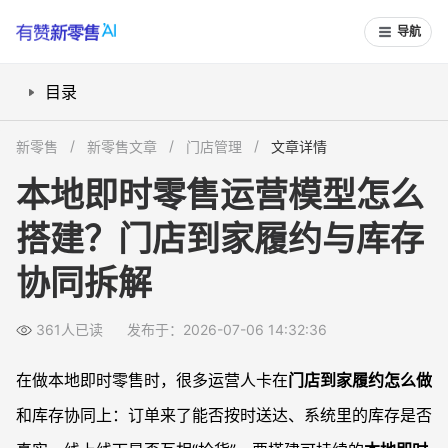
导航
目录
本地即时零售运营模型解析：先搞清业务链路
新零售
新零售文章
门店管理
文章详情
门店到家履约怎么做：从人、货、单三个维度设计流程
本地即时零售运营模型怎么
即时零售场景下库存如何协同管理：门店、仓库、线上三方打通
搭建？门店到家履约与库存
线上订单门店发货流程优化：用系统和规则支撑执行
常见问题
协同拆解
本地即时零售运营模型怎么搭建更稳妥？
门店到家履约效率低怎么办？
361人已读
发布于：2026-07-06 14:32:36
即时零售场景下库存如何协同管理？
在做本地即时零售时，很多运营人卡在
门店到家履约怎么做
门店到家模式容易出现哪些库存问题？
和库存协同上：订单来了能否按时送达、系统里的库存是否