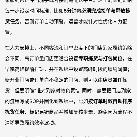
家履约系统呼叫骑手或对接同城配送平台。这里的关键是给
每一步设定时间标准，比如
5分钟内必须完成接单与释放拣
货任务
，否则订单自动预警，运营才能针对性优化人力配
置。
在人力安排上，不同客流和订单密度下的门店到家履约策略
会不同。高订单量门店更适合设置
专职拣货与打包岗位
，在
早晚高峰提前排班，并在系统中设置高峰时段的履约阈值；
新开业门店或订单尚不稳定的门店，则可以由店员兼任拣
货，但要明确“谁对到家时效负责”。同时，需要把门店到家
的流程写成SOP并固化到系统中，比如
按订单时效自动排序
拣货任务
、标记易错商品并增加复核步骤，避免因为流程不
清晰导致履约效率波动。