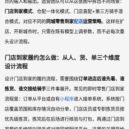
点的输入和输出。运营团队可以从这张图中拆出不同场景：
门店到家模式
、仓配一体化模式、门店直配+第三方骑手混
合模式，对应不同的
同城零售到家
配送
运营策略
。这样在扩
店、开新城市时，只需在既有模型上调参数，而不必每次重
头设计流程。
门店到家履约怎么做：从人、货、单三个维度
设计流程
设计门店到家的履约流程，需要围绕
订单进店后谁先看、谁
拣货、谁交接给骑手
三件事展开。常见的即时零售门店到家
流程是：订单从平台或自有
小程序
进入接单系统，系统按门
店覆盖范围和库存情况自动分单，门店店员或专职拣货员按
优先级拣货，拣完后在后场进行核验与打包，再通过门店到