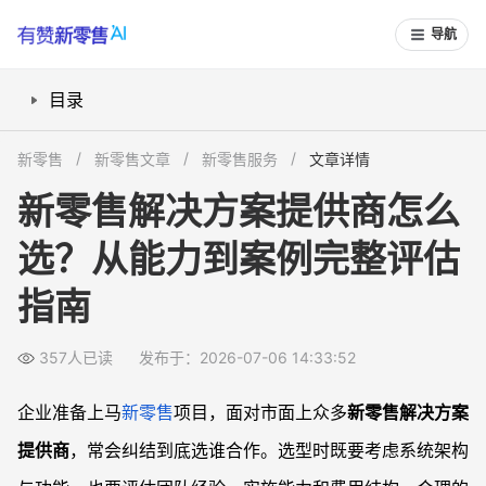
导航
目录
新零售解决方案提供商怎么选？先梳理业务目标和场景
新零售
新零售文章
新零售服务
文章详情
新零售服务商能力评估维度：技术、业务与实施能力
新零售解决方案提供商怎么
新零售系统选型流程：从方案对比到试点验证
选？从能力到案例完整评估
新零售平台方案对比：不同类型服务商适配哪些企业
常见问题
指南
新零售解决方案提供商如何选择更稳妥？
评估新零售服务商要看哪些能力最关键？
357人已读
发布于：2026-07-06 14:33:52
新零售系统选型需要注意什么风险点？
企业准备上马
新零售
项目，面对市面上众多
新零售解决方案
新零售解决方案是否有成功案例参考？
提供商
，常会纠结到底选谁合作。选型时既要考虑系统架构