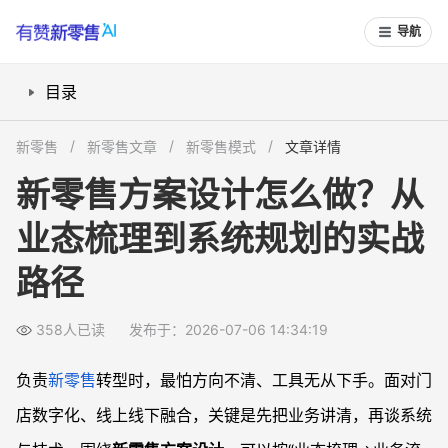
导航
目录
新零售方案从哪里开始？先搞清业务和业态边界
新零售
新零售文章
新零售模式
文章详情
新零售业态怎么梳理？用场景和流程拆解业务
新零售方案设计怎么做？从
新零售系统规划有哪些步骤？从能力到架构分层设计
业态梳理到系统规划的实战
新零售转型需要哪些系统支持？结合现有系统做差距分析
新零售实施步骤怎么排？从试点到复制的落地路径
路径
常见问题
新零售方案设计从哪里开始比较稳妥？
358人已读
发布于：2026-07-06 14:34:19
新零售业态梳理具体要看哪些维度？
负责
新零售
转型时，最怕方向不清、工具无从下手。面对门
新零售系统规划有哪些关键步骤容易被忽略？
店数字化、线上线下融合，关键是先把业务讲清，再谈系统
新零售方案如何更好结合现有门店业务，不走空想路线？