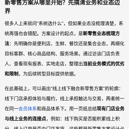
新零售方案从哪里开始？先搞清业务和业态边
界
很多人上来就问“系统选什么”，但如果业态没梳理清楚，系
统再强也会错配。方案设计的起点，是
新零售业态梳理方
法
：先明确你是便利店、生鲜、餐饮还是集合业态，再细化
目标客群、核心商品结构、服务场景。通过访谈门店负责
人、查看现有报表、实地走店，整理出
当前业务模式的优劣
和限制
，为后续转型目标提供依据。
在此基础上，可以画出“线上线下融合新零售方案”的轮廓：
线下门店承担体验与履约，线上承担触达与交易，两者统一
在同一
会员体系
和商品体系下。用一页纸总结
现有门店业务
与线上业务的连接点
，例如：线下购买是否能积累线上积
分，线上订单是否由门店发货，这些都是新零售方案设计必