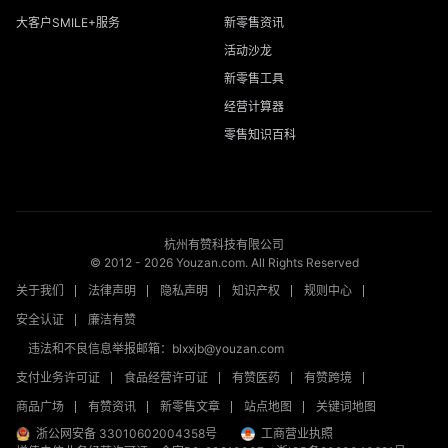
大客户SMILE+服务
新零售资讯
活动沙龙
新零售工具
经营计算器
零售知识百科
杭州有赞科技有限公司
© 2012 -
2026
Youzan.com. All Rights Reserved
关于我们
法律声明
隐私声明
知识产权
规则中心
安全认证
廉洁有赞
违法和不良信息举报邮箱：blxxjb@youzan.com
支付业务许可证
食品经营许可证
有赞医药
有赞跨境
商品广场
有赞资讯
新零售文章
站点地图
关键词地图
浙公网安备 33010602004358号
工商营业执照