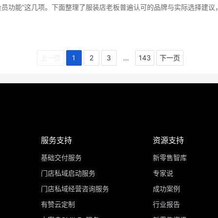
会员功能”这几项。下面整理了服装店老板普遍认可的品牌与实际选择建议
上一页
1
2
3
...
143
下一页
服务支持
资源支持
基础交付服务
新零售智库
门店私域启动服务
专家说
门店私域经营咨询服务
成功案例
有赞云定制
行业报告