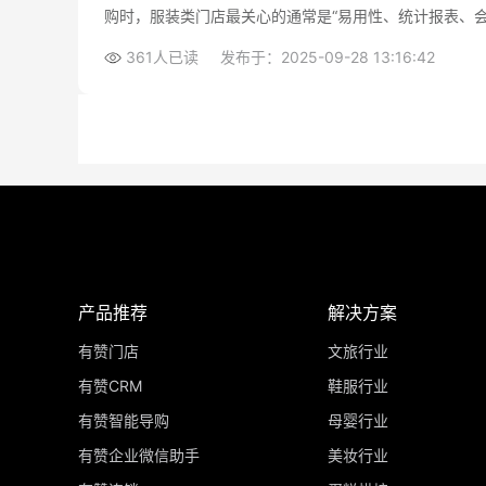
购时，服装类门店最关心的通常是“易用性、统计报表、
枉钱。
361人已读
发布于：2025-09-28 13:16:42
产品推荐
解决方案
有赞门店
文旅行业
有赞CRM
鞋服行业
有赞智能导购
母婴行业
有赞企业微信助手
美妆行业