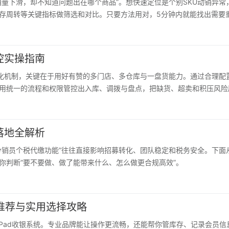
销量下滑，却不知道问题出在哪个商品”。想快速定位是个别SKU动销异常
存周转等关键指标做筛选和对比。只要方法用对，5分钟内就能找出需要
控实操指南
字化机制，关键在于用好有赞的多门店、多仓库与一盘货能力。通过合理配
用统一的流程和权限管控出入库、调拨与盘点，把缺货、超卖和积压风险
落地全解析
分销员个税代缴功能”往往直接影响招募转化、团队稳定和税务安全。下面
你判断“要不要做、做了能带来什么、怎么做更合规高效”。
牌推荐与实用选择攻略
iPad收银系统。专业品牌能让操作更流畅，还能帮你管库存、记录会员