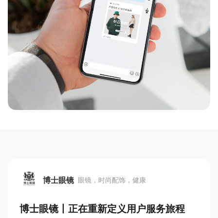
新零售私享会
门店经营增长公开课
AllValue
战略合作
增长产品指南
智库
产品场景库
产品更新动态
帮助中心
行业洞察
品牌消费观
行业报告
新零售资讯
博士眼镜
眼镜，时尚配饰，健康
培训课程
博士眼镜
博士眼镜丨正在重新定义用户服务旅程
私域课程
新零售内参