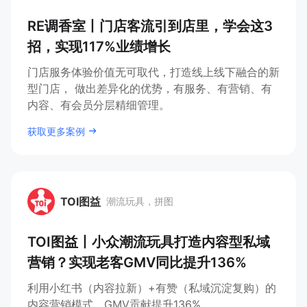
RECLASSIFIED
RE调香室丨门店客流引到店里，学会这3
招，实现117%业绩增长
门店服务体验价值无可取代，打造线上线下融合的新
型门店， 做出差异化的优势，有服务、有营销、有
内容、有会员分层精细管理。
获取更多案例
TOI图益
潮流玩具，拼图
TOI图益
TOI图益丨小众潮流玩具打造内容型私域
营销？实现老客GMV同比提升136%
利用小红书（内容拉新）+有赞（私域沉淀复购）的
内容营销模式，GMV贡献提升136%