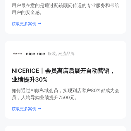
用户最在意的是通过配镜顾问传递的专业服务和带给
用户的安全感。
增长俱乐部
获取更多案例
增长俱乐部
有赞商盟
商家社区
社群交流
nice rice
服装, 潮流品牌
合作共进
入驻有赞
认证代理商
nice rice
NICERICE丨会员离店后展开自动营销，
业绩提升30%
认证服务商
设计服务商
如何通过AI做私域会员，实现到店客户80%都成为会
有赞云
数据通服务
员，人均导购业绩提升7500元。
获取更多案例