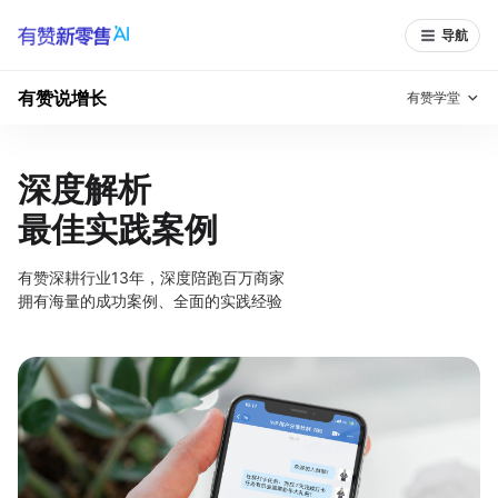
导航
有赞说增长
有赞学堂
有赞说增长
深度解析
最佳实践案例
私域日历
增长方法
有赞说案例拆解
有赞专家说
有赞深耕行业
13
年，深度陪跑百万商家
拥有海量的成功案例、全面的实践经验
有赞成功案例
新零售最佳实践
面对面聊增长
有赞春季发布会
实干家直播间
新零售大会
新零售茶会