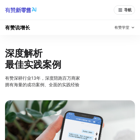
导航
有赞说增长
有赞学堂
有赞说增长
深度解析
最佳实践案例
私域日历
增长方法
有赞说案例拆解
有赞专家说
有赞深耕行业
13
年，深度陪跑百万商家
拥有海量的成功案例、全面的实践经验
有赞成功案例
新零售最佳实践
面对面聊增长
有赞春季发布会
实干家直播间
新零售大会
新零售茶会