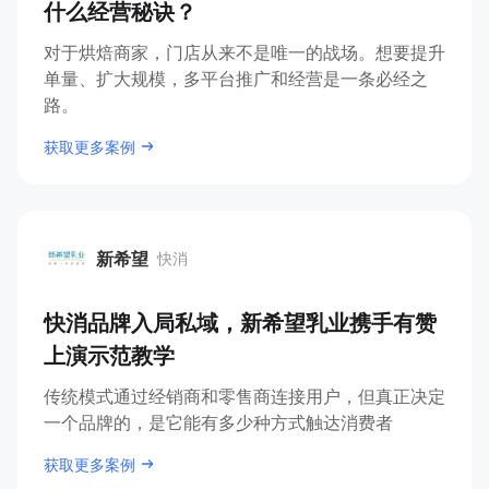
什么经营秘诀？
增长俱乐部
对于烘焙商家，门店从来不是唯一的战场。想要提升
单量、扩大规模，多平台推广和经营是一条必经之
增长俱乐部
有赞商盟
路。
商家社区
社群交流
获取更多案例
合作共进
入驻有赞
认证代理商
新希望
快消
认证服务商
设计服务商
新希望
快消品牌入局私域，新希望乳业携手有赞
有赞云
数据通服务
上演示范教学
传统模式通过经销商和零售商连接用户，但真正决定
一个品牌的，是它能有多少种方式触达消费者
获取更多案例