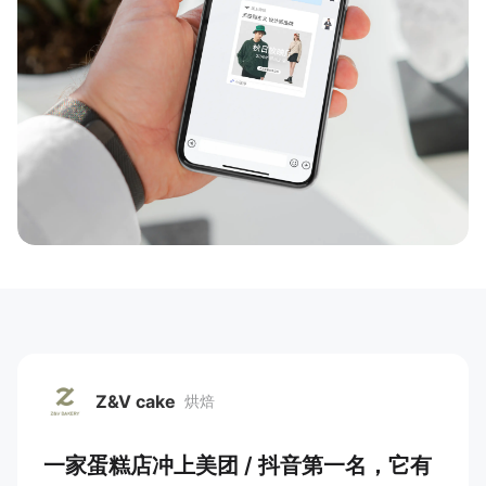
新零售私享会
门店经营增长公开课
AllValue
战略合作
增长产品指南
智库
产品场景库
产品更新动态
帮助中心
行业洞察
品牌消费观
行业报告
新零售资讯
Z&V cake
烘焙
培训课程
Z&V cake
一家蛋糕店冲上美团 / 抖音第一名，它有
私域课程
新零售内参