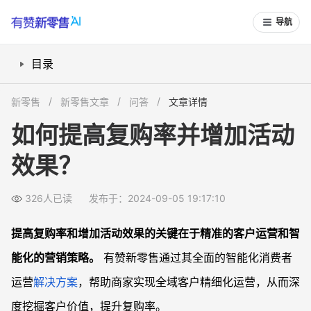
导航
目录
1. 会员管理与精准营销
新零售
新零售文章
问答
文章详情
2. 智能化导购与自动化营销
如何提高复购率并增加活动
3. 数据驱动的供应链管理
效果？
4. 全域数据集成与实时分析
总结
326人已读
发布于：2024-09-05 19:17:10
常见问题
如何有效进行会员分层管理？
提高复购率和增加活动效果的关键在于精准的客户运营和智
如何利用智能导购提高客户满意度？
能化的营销策略。
有赞新零售通过其全面的智能化消费者
自动化营销如何提升活动效果？
运营
解决方案
，帮助商家实现全域客户精细化运营，从而深
数据驱动决策的重要性是什么？
度挖掘客户价值，提升复购率。