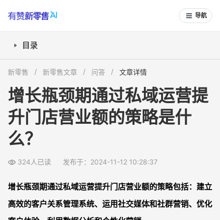
导航
目录
1. 建立高效的客户关系管理系统
新零售
新零售文章
问答
文章详情
2. 运用社交媒体和社群营销
增长瓶颈期通过私域运营提
3. 优化客户体验
升门店营业额的策略是什
4. 利用数据分析和个性化营销
常见问题解答FAQS
么？
1. 私域运营如何帮助门店突破增长瓶颈？
2. 有赞CRM系统有哪些优势？
324人已读
发布于：2024-11-12 10:28:37
3. 如何通过社交媒体和社群营销提升门店营业额？
增长瓶颈期通过私域运营提升门店营业额的策略包括：建立
4. 数据分析在私域运营中的作用是什么？
高效的客户关系管理系统、运用社交媒体和社群营销、优化