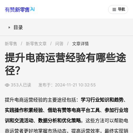
导航
目录
1. 学习行业知识和趋势
新零售
新零售文章
问答
文章详情
2. 实践操作积累经验
提升电商运营经验有哪些途
3. 借助有赞等电商平台工具
径？
4. 参加行业培训和交流活动
5. 数据分析和优化策略
353人已读
发布于：2024-11-21 10:32:55
常见问题解答FAQS
提升电商运营经验的主要途径包括：
学习行业知识和趋势
、
实践操作积累经验
、
借助有赞等电商平台工具
、
参加行业培
训和交流活动
、
数据分析和优化策略
。这些方法可以帮助电
商运营者更好地掌握市场动态，提高运营效率，最终实现销