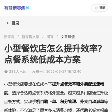
导航
目录
手机点餐系统如何让点餐支付更便捷？
新零售
新零售文章
问答
文章详情
自动积分系统怎样提升复购与营销？
小型餐饮店怎么提升效率？
自营外卖系统如何提升外卖配送效率？
点餐系统低成本方案
多支付整合与一体化订单管理有何优势？
营销活动如何结合系统积分实现增长？
333人已读
发布于：2025-06-27 16:12:40
常见问题
点餐系统对于小型餐饮真的有显著提升吗？
小型餐饮店要想在低成本下
提升点餐效率和外卖配送流畅
会员积分功能应该怎样设定才有效？
度
，选择合适的点餐系统格外重要。越来越多门店通过升级
自营外卖系统如何起步，需要注意哪些点？
点餐方式，实现
手机自助下单、积分管理、外卖自动派单
等
积分和营销活动组合对客户粘性有帮助吗？
新体验，不仅满足了顾客多元消费习惯，还帮助老板大幅简