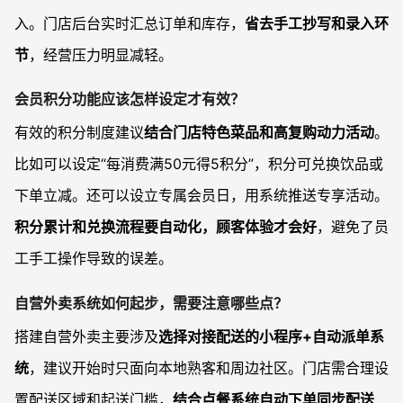
入。门店后台实时汇总订单和库存，
省去手工抄写和录入环
节
，经营压力明显减轻。
会员积分功能应该怎样设定才有效？
有效的积分制度建议
结合门店特色菜品和高复购动力活动
。
比如可以设定“每消费满50元得5积分”，积分可兑换饮品或
下单立减。还可以设立专属会员日，用系统推送专享活动。
积分累计和兑换流程要自动化，顾客体验才会好
，避免了员
工手工操作导致的误差。
自营外卖系统如何起步，需要注意哪些点？
搭建自营外卖主要涉及
选择对接配送的小程序+自动派单系
统
，建议开始时只面向本地熟客和周边社区。门店需合理设
置配送区域和起送门槛，
结合点餐系统自动下单同步配送