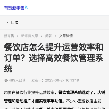
目录
餐饮管理系统怎么帮助小型店主提升运营？
新零售
新零售文章
问答
文章详情
如何用扫码点餐和用户绑定提升点餐体验？
餐饮店怎么提升运营效率和
活动推广和精准推送怎么自动化搞定？
订单？选择高效餐饮管理系
餐饮系统如何与美团、饿了么外卖对接？
常见问题
统
餐饮管理系统怎么实现自动化营销？
小餐饮店选择餐饮管理系统需要关注哪些核心功能？
489人已读
发布于：2025-06-27 16:13:19
活动推广和客户转介绍的自动化有哪些亮点？
想要在餐饮行业提升运营效率，
餐饮管理系统选对了，店铺
如何通过餐饮系统筛选和召回沉默客户？
管理和活动推广才能实现事半功倍
。不少小型餐饮店主发