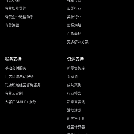
有赞CRM
鞋服行业
有赞智能导购
母婴行业
有赞企业微信助手
美妆行业
有赞连锁
蛋糕烘焙
百货商场
更多解决方案
服务支持
资源支持
基础交付服务
新零售智库
门店私域启动服务
专家说
门店私域经营咨询服务
成功案例
有赞云定制
行业报告
大客户SMILE+服务
新零售资讯
活动沙龙
新零售工具
经营计算器