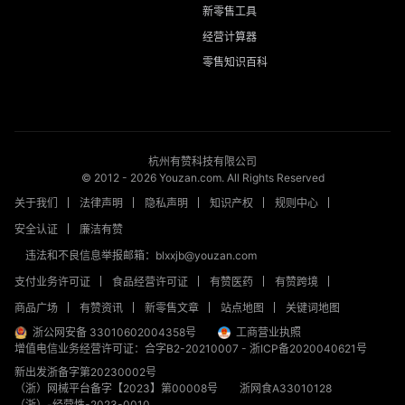
新零售工具
经营计算器
零售知识百科
杭州有赞科技有限公司
© 2012 -
2026
Youzan.com. All Rights Reserved
关于我们
法律声明
隐私声明
知识产权
规则中心
安全认证
廉洁有赞
违法和不良信息举报邮箱：blxxjb@youzan.com
支付业务许可证
食品经营许可证
有赞医药
有赞跨境
商品广场
有赞资讯
新零售文章
站点地图
关键词地图
浙公网安备 33010602004358号
工商营业执照
增值电信业务经营许可证：合字B2-20210007
-
浙ICP备2020040621号
新出发浙备字第20230002号
（浙）网械平台备字【2023】第00008号
浙网食A33010128
（浙）-经营性-2023-0010