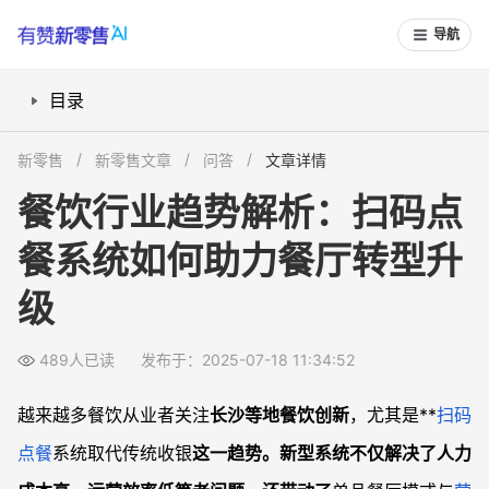
导航
目录
餐饮行业正在发生哪些改变？
新零售
新零售文章
问答
文章详情
扫码点餐系统有哪些核心优势？
餐饮行业趋势解析：扫码点
如何借助自动营销提升营业额？
餐系统如何助力餐厅转型升
餐厅定位与创新：长沙模式带来的启示
餐饮创业者如何切入新型行业赛道？
级
常见问题
餐饮店升级扫码点餐系统，投入和回报如何？
489人已读
发布于：2025-07-18 11:34:52
传统餐厅会因新系统失去老顾客吗？
越来越多餐饮从业者关注
长沙等地餐饮创新
，尤其是**
扫码
扫码点餐系统适合什么类型餐厅？
点餐
系统取代传统收银
这一趋势。新型系统不仅解决了人力
餐饮经营者如何保持竞争力？