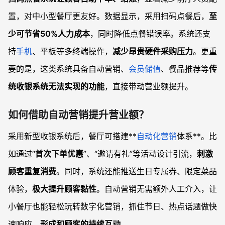
置，对中小型餐厅更友好。数据显示，采用扫码点餐后，
至
少可节省50%人力成本
，同时降低点餐错误率。系统还支
持
手机
、平板等多终端操作，
减少昂贵硬件采购压力
。更重
要的是，这类系统具备自动营销、
会员储值
、餐品推荐等
传
统收银系统无法实现的功能
，直接带动营业额提升。
如何借助自动营销提升营业额？
采用新型收银系统后，餐厅可搭建**
自动化营销
体系**。比
如通过“
首次下单优惠
”、“邀请有礼”等活动设计引流，
刺激
顾客重复消费
。同时，系统还能推送生日专属券、限定菜品
体验，
极大提升顾客黏性
。自动营销无需额外人工介入，让
小餐厅也能轻松玩转数字化营销，抓住节日、热点话题做快
速响应，
形成和顾客的持续互动
。