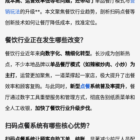
成本高、运营效率低等老问题，还带动了
单品餐厅模式与
营
销玩法
的升级**。本文聚焦餐饮行业趋势，剖析扫码点餐等
创新技术如何让餐厅降低成本，找准定位。
餐饮行业正在发生哪些改变？
餐饮行业近年来
向数字化、精细化转型
。长沙成为创新热
点，不少本地品牌以
单品餐厅模式（如辣椒炒肉、小炒）为
主打
，运营更加聚焦，一道菜撑起一家店，极大提升了出餐
效率和顾客复购。与此同时，
新型
点餐
系统普及率提升
，餐
厅通过数字工具重塑服务和管理方式，彻底告别纸质菜单和
全人工收银，
加快了餐饮行业升级步伐
。
扫码点餐系统有哪些核心优势？
扫码点餐系统让顾客自助下单、结账
，显著减少前厅人员配